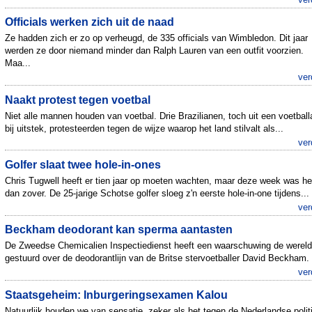
Officials werken zich uit de naad
Ze hadden zich er zo op verheugd, de 335 officials van Wimbledon. Dit jaar
werden ze door niemand minder dan Ralph Lauren van een outfit voorzien.
Maa...
ver
Naakt protest tegen voetbal
Niet alle mannen houden van voetbal. Drie Brazilianen, toch uit een voetbal
bij uitstek, protesteerden tegen de wijze waarop het land stilvalt als...
ver
Golfer slaat twee hole-in-ones
Chris Tugwell heeft er tien jaar op moeten wachten, maar deze week was he
dan zover. De 25-jarige Schotse golfer sloeg z'n eerste hole-in-one tijdens...
ver
Beckham deodorant kan sperma aantasten
De Zweedse Chemicalien Inspectiedienst heeft een waarschuwing de wereld
gestuurd over de deodorantlijn van de Britse stervoetballer David Beckham. 
ver
Staatsgeheim: Inburgeringsexamen Kalou
Natuurlijk houden we van sensatie, zeker als het tegen de Nederlandse polit