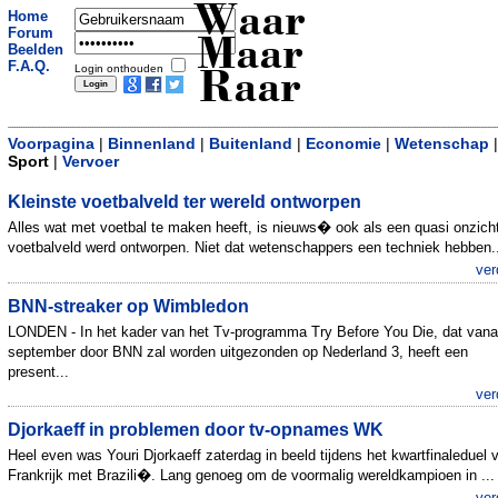
Waar
Home
Forum
Maar
Beelden
F.A.Q.
Login onthouden
Raar
Voorpagina
|
Binnenland
|
Buitenland
|
Economie
|
Wetenschap
|
Sport
|
Vervoer
Kleinste voetbalveld ter wereld ontworpen
Alles wat met voetbal te maken heeft, is nieuws� ook als een quasi onzich
voetbalveld werd ontworpen. Niet dat wetenschappers een techniek hebben..
ver
BNN-streaker op Wimbledon
LONDEN - In het kader van het Tv-programma Try Before You Die, dat vana
september door BNN zal worden uitgezonden op Nederland 3, heeft een
present...
ver
Djorkaeff in problemen door tv-opnames WK
Heel even was Youri Djorkaeff zaterdag in beeld tijdens het kwartfinaleduel 
Frankrijk met Brazili�. Lang genoeg om de voormalig wereldkampioen in ...
ver