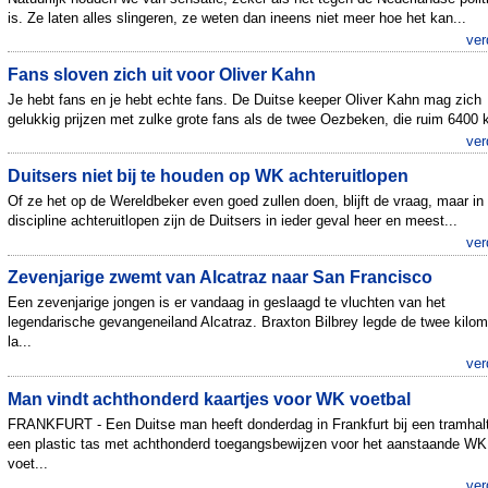
is. Ze laten alles slingeren, ze weten dan ineens niet meer hoe het kan...
ver
Fans sloven zich uit voor Oliver Kahn
Je hebt fans en je hebt echte fans. De Duitse keeper Oliver Kahn mag zich
gelukkig prijzen met zulke grote fans als de twee Oezbeken, die ruim 6400 ki
ver
Duitsers niet bij te houden op WK achteruitlopen
Of ze het op de Wereldbeker even goed zullen doen, blijft de vraag, maar in
discipline achteruitlopen zijn de Duitsers in ieder geval heer en meest...
ver
Zevenjarige zwemt van Alcatraz naar San Francisco
Een zevenjarige jongen is er vandaag in geslaagd te vluchten van het
legendarische gevangeneiland Alcatraz. Braxton Bilbrey legde de twee kilom
la...
ver
Man vindt achthonderd kaartjes voor WK voetbal
FRANKFURT - Een Duitse man heeft donderdag in Frankfurt bij een tramhal
een plastic tas met achthonderd toegangsbewijzen voor het aanstaande WK
voet...
ver