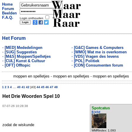
Waar
Home
Forum
Maar
Beelden
F.A.Q.
Login onthouden
Raar
Het Forum
· [MED] Mededelingen
· [G&C] Games & Computers
· [SUG] Suggesties
· [WMO] Wat me is overkomen
· [M&S] Moppen/Spelletjes
· [VDS] Vragen des levens
· [CUL] Kunst & Cultuur
· [POL] Politiek
· [OFT] Offtopic
· [CON] Consumenten forum
moppen en spelletjes - moppen en spelletjes - moppen en spelletjes
1
2
3
4
....
40
41
42
[43]
44
45
46
47
48
Het Drie Woorden Spel 10
07-07-26 10:28:38
Spotcatus
Erelid
zodat de wiskunde
WMRindex: 1.093