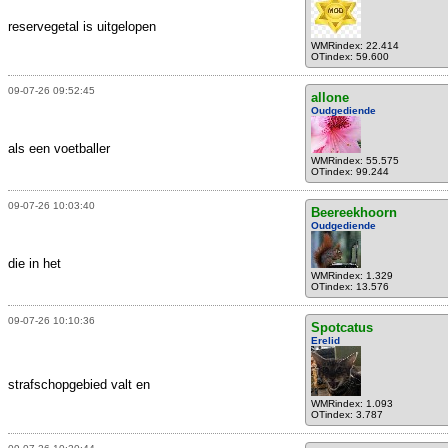
reservegetal is uitgelopen
WMRindex: 22.414
OTindex: 59.600
09-07-26 09:52:45
allone
Oudgediende
als een voetballer
WMRindex: 55.575
OTindex: 99.244
09-07-26 10:03:40
Beereekhoorn
Oudgediende
die in het
WMRindex: 1.329
OTindex: 13.576
09-07-26 10:10:36
Spotcatus
Erelid
strafschopgebied valt en
WMRindex: 1.093
OTindex: 3.787