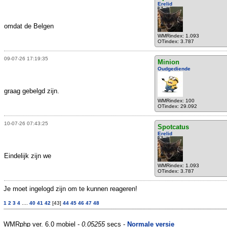
Erelid
omdat de Belgen
WMRindex: 1.093
OTindex: 3.787
09-07-26 17:19:35
Minion
Oudgediende
graag gebelgd zijn.
WMRindex: 100
OTindex: 29.092
10-07-26 07:43:25
Spotcatus
Erelid
Eindelijk zijn we
WMRindex: 1.093
OTindex: 3.787
Je moet ingelogd zijn om te kunnen reageren!
1
2
3
4
....
40
41
42
[43]
44
45
46
47
48
WMRphp ver. 6.0 mobiel -
0.05255
secs -
Normale versie