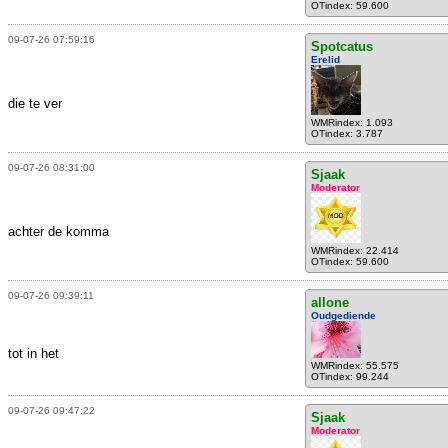
OTindex: 59.600
09-07-26 07:59:16
Spotcatus
Erelid
die te ver
WMRindex: 1.093
OTindex: 3.787
09-07-26 08:31:00
Sjaak
Moderator
achter de komma
WMRindex: 22.414
OTindex: 59.600
09-07-26 09:39:11
allone
Oudgediende
tot in het
WMRindex: 55.575
OTindex: 99.244
09-07-26 09:47:22
Sjaak
Moderator