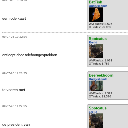
09-07-26 10:20:44
BatFish
Oudgediende
een rode kaart
WMRindex: 8.526
OTindex: 25.965
09-07-26 10:22:39
Spotcatus
Erelid
ontloopt door telefoongesprekken
WMRindex: 1.093
OTindex: 3.787
09-07-26 11:26:25
Beereekhoorn
Oudgediende
te voeren met
WMRindex: 1.329
OTindex: 13.576
09-07-26 11:27:55
Spotcatus
Erelid
de president van