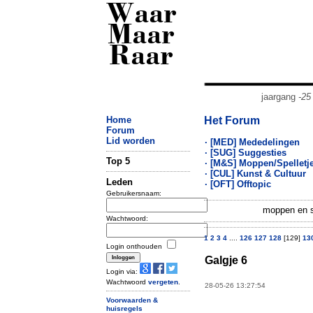
Waar
Maar
Raar
jaargang
-25
Home
Het Forum
Forum
Lid worden
· [MED] Mededelingen
· [SUG] Suggesties
Top 5
· [M&S] Moppen/Spelletj
· [CUL] Kunst & Cultuur
Leden
· [OFT] Offtopic
Gebruikersnaam:
moppen en sp
Wachtwoord:
1
2
3
4
....
126
127
128
[129]
13
Login onthouden
Galgje 6
Login via:
Wachtwoord
vergeten
.
28-05-26 13:27:54
Voorwaarden &
huisregels