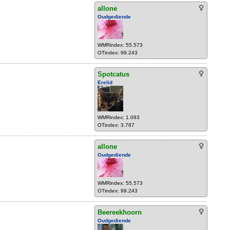
allone
Oudgediende
WMRindex: 55.573
OTindex: 99.243
Spotcatus
Erelid
WMRindex: 1.093
OTindex: 3.787
allone
Oudgediende
WMRindex: 55.573
OTindex: 99.243
Beereekhoorn
Oudgediende