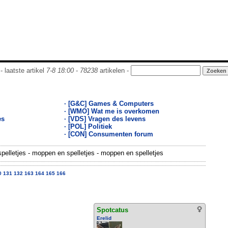
- laatste artikel
7-8 18:00
-
78238
artikelen -
· [G&C] Games & Computers
· [WMO] Wat me is overkomen
es
· [VDS] Vragen des levens
· [POL] Politiek
· [CON] Consumenten forum
elletjes - moppen en spelletjes - moppen en spelletjes
0
131
132
163
164
165
166
Spotcatus
Erelid