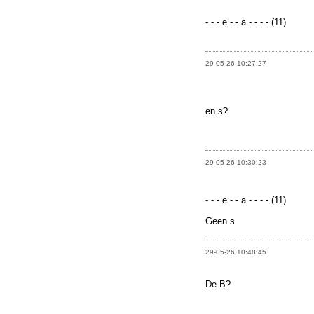
- - - e - - a - - - - (11)
29-05-26 10:27:27
en s?
29-05-26 10:30:23
- - - e - - a - - - - (11)
Geen s
29-05-26 10:48:45
De B?