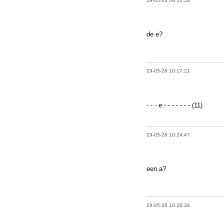
29-05-26 09:52:53
de e?
29-05-26 10:17:21
- - - e - - - - - - - (11)
29-05-26 10:24:47
een a?
29-05-26 10:26:34