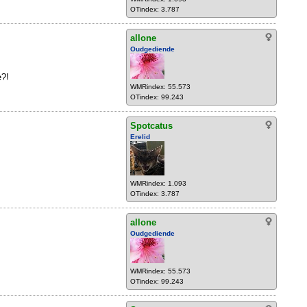
OTindex: 3.787
allone
Oudgediende
e?!
WMRindex: 55.573
OTindex: 99.243
Spotcatus
Erelid
WMRindex: 1.093
OTindex: 3.787
allone
Oudgediende
WMRindex: 55.573
OTindex: 99.243