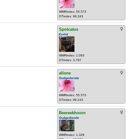
WMRindex: 55.573
OTindex: 99.243
Spotcatus
Erelid
WMRindex: 1.093
OTindex: 3.787
allone
Oudgediende
WMRindex: 55.573
OTindex: 99.243
Beereekhoorn
Oudgediende
WMRindex: 1.329