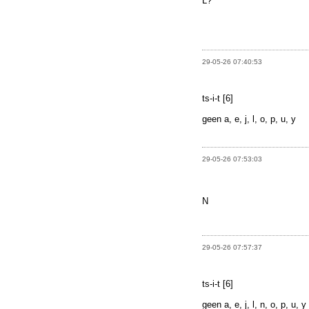
L?
29-05-26 07:40:53
ts-i-t [6]
geen a, e, j, l, o, p, u, y
29-05-26 07:53:03
N
29-05-26 07:57:37
ts-i-t [6]
geen a, e, j, l, n, o, p, u, y