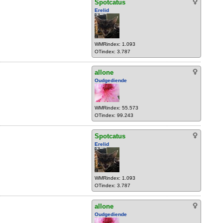
Spotcatus
Erelid
WMRindex: 1.093
OTindex: 3.787
allone
Oudgediende
WMRindex: 55.573
OTindex: 99.243
Spotcatus
Erelid
WMRindex: 1.093
OTindex: 3.787
allone
Oudgediende