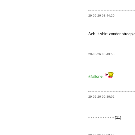
29-05-26 08:44:20
Ach. t-shirt zonder streepj
29-05-26 08:49:58
@allone
:
29-05-26 09:36:02
- - - - - - - - - - - (11)