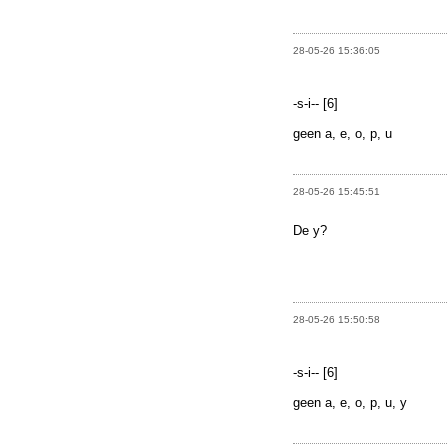
28-05-26 15:36:05
-s-i-- [6]
geen a, e, o, p, u
28-05-26 15:45:51
De y?
28-05-26 15:50:58
-s-i-- [6]
geen a, e, o, p, u, y