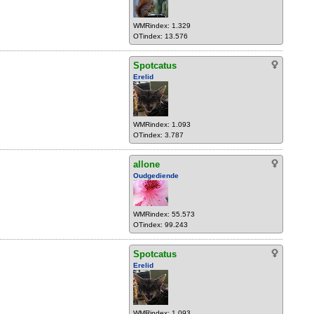
WMRindex: 1.329
OTindex: 13.576
Spotcatus
Erelid
WMRindex: 1.093
OTindex: 3.787
allone
Oudgediende
WMRindex: 55.573
OTindex: 99.243
Spotcatus
Erelid
WMRindex: 1.093