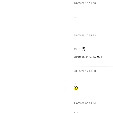
28-05-26 15:51:30
T
28-05-26 16:03:23
ts-i-t [6]
geen a, e, o, p, u, y
28-05-26 17:03:08
J
29-05-26 05:09:44