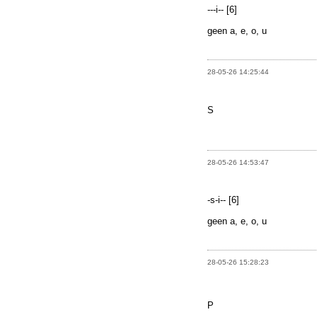
---i-- [6]
geen a, e, o, u
28-05-26 14:25:44
S
28-05-26 14:53:47
-s-i-- [6]
geen a, e, o, u
28-05-26 15:28:23
P