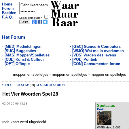
Waar
Home
Forum
Maar
Beelden
F.A.Q.
Login onthouden
Raar
Het Forum
· [MED] Mededelingen
· [G&C] Games & Computers
· [SUG] Suggesties
· [WMO] Wat me is overkomen
· [M&S] Moppen/Spelletjes
· [VDS] Vragen des levens
· [CUL] Kunst & Cultuur
· [POL] Politiek
· [OFT] Offtopic
· [CON] Consumenten forum
moppen en spelletjes - moppen en spelletjes - moppen en spelletjes
1
2
3
4
....
50
51
52
[53]
54
55
56
58
59
60
61
Het Vier Woorden Spel 28
02-06-26 09:43:13
Spotcatus
Erelid
rode kaart werd uitgedeeld
WMRindex: 1.087