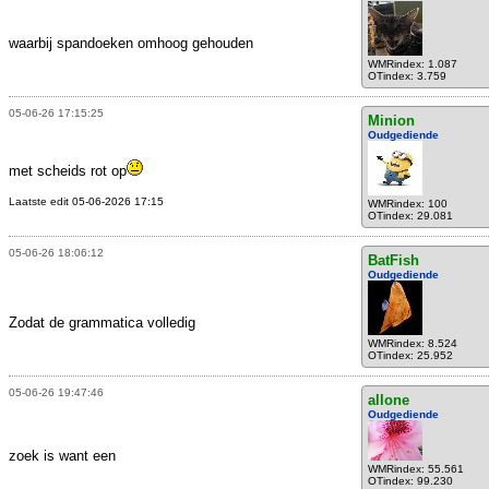
waarbij spandoeken omhoog gehouden
WMRindex: 1.087
OTindex: 3.759
05-06-26 17:15:25
Minion
Oudgediende
met scheids rot op
Laatste edit 05-06-2026 17:15
WMRindex: 100
OTindex: 29.081
05-06-26 18:06:12
BatFish
Oudgediende
Zodat de grammatica volledig
WMRindex: 8.524
OTindex: 25.952
05-06-26 19:47:46
allone
Oudgediende
zoek is want een
WMRindex: 55.561
OTindex: 99.230