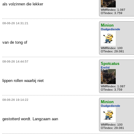
als volzinnen die lekker
WMRindex: 1.087
OTindex: 3.759
08-06-26 14:31:21
Minion
Oudgediende
van de tong of
WMRindex: 100
OTindex: 29.081
08-06-26 14:44:57
Spotcatus
Erelid
lippen rollen waarbij niet
WMRindex: 1.087
OTindex: 3.759
08-06-26 19:14:22
Minion
Oudgediende
gestotterd wordt. Langzaam aan
WMRindex: 100
OTindex: 29.081