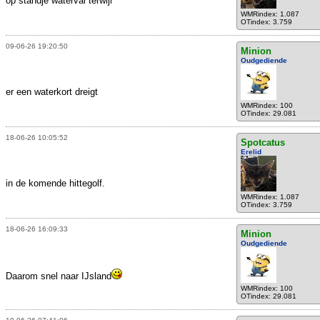
op standje waterval terwijl
WMRindex: 1.087
OTindex: 3.759
09-06-26 19:20:50
Minion
Oudgediende
er een waterkort dreigt
WMRindex: 100
OTindex: 29.081
18-06-26 10:05:52
Spotcatus
Erelid
in de komende hittegolf.
WMRindex: 1.087
OTindex: 3.759
18-06-26 16:09:33
Minion
Oudgediende
Daarom snel naar IJsland
WMRindex: 100
OTindex: 29.081