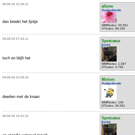
08-06-26 22:28:11
allone
Oudgediende
dan breekt het lijntje
WMRindex: 55.561
OTindex: 99.230
09-06-26 07:43:11
Spotcatus
Erelid
toch en blijft het
WMRindex: 1.087
OTindex: 3.759
09-06-26 10:29:24
Minion
Oudgediende
dweilen met de kraan
WMRindex: 100
OTindex: 29.081
09-06-26 10:31:22
Spotcatus
Erelid