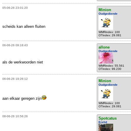
05-06-26 23:01:20
Minion
Oudgediende
scheids kan alleen fluiten
WMRindex: 100
OTindex: 29.081
06-06-26 09:18:43
allone
Oudgediende
als de werkwoorden niet
WMRindex: 55.561
OTindex: 99.230
06-06-26 19:26:12
Minion
Oudgediende
aan elkaar geregen zijn
WMRindex: 100
OTindex: 29.081
08-06-26 10:56:26
Spotcatus
Erelid