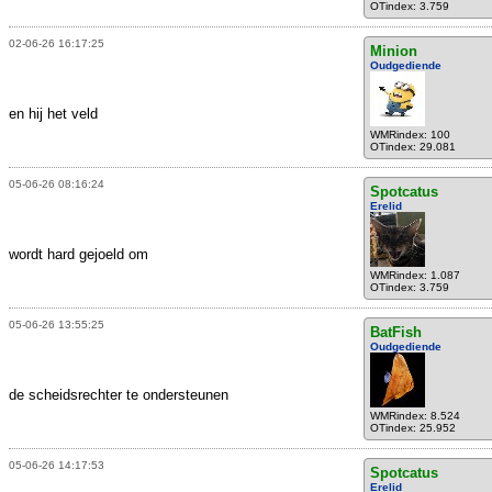
OTindex: 3.759
02-06-26 16:17:25
Minion
Oudgediende
en hij het veld
WMRindex: 100
OTindex: 29.081
05-06-26 08:16:24
Spotcatus
Erelid
wordt hard gejoeld om
WMRindex: 1.087
OTindex: 3.759
05-06-26 13:55:25
BatFish
Oudgediende
de scheidsrechter te ondersteunen
WMRindex: 8.524
OTindex: 25.952
05-06-26 14:17:53
Spotcatus
Erelid