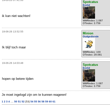
19-06-26 07:41:06
Spotcatus
Erelid
ik kan niet wachten!
WMRindex: 1.087
OTindex: 3.759
19-06-26 13:52:55
Minion
Oudgediende
Ik blijf toch maar
WMRindex: 100
OTindex: 29.081
19-06-26 14:03:48
Spotcatus
Erelid
hopen op betere tijden
WMRindex: 1.087
OTindex: 3.759
Je moet ingelogd zijn om te kunnen reageren!
1
2
3
4
....
50
51
52
[53]
54
55
56
58
59
60
61