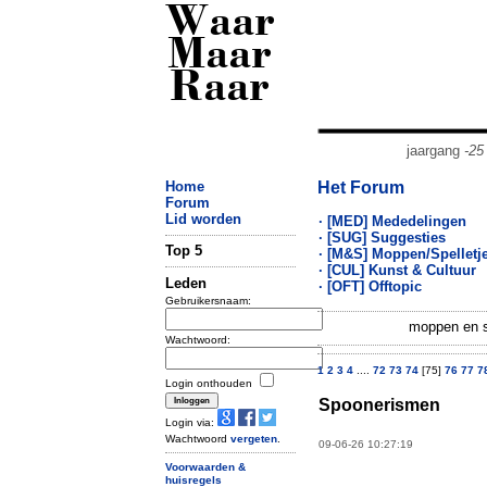
Waar
Maar
Raar
jaargang
-25
Home
Het Forum
Forum
Lid worden
· [MED] Mededelingen
· [SUG] Suggesties
Top 5
· [M&S] Moppen/Spelletj
· [CUL] Kunst & Cultuur
Leden
· [OFT] Offtopic
Gebruikersnaam:
moppen en sp
Wachtwoord:
1
2
3
4
....
72
73
74
[75]
76
77
7
Login onthouden
Spoonerismen
Login via:
Wachtwoord
vergeten
.
09-06-26 10:27:19
Voorwaarden &
huisregels