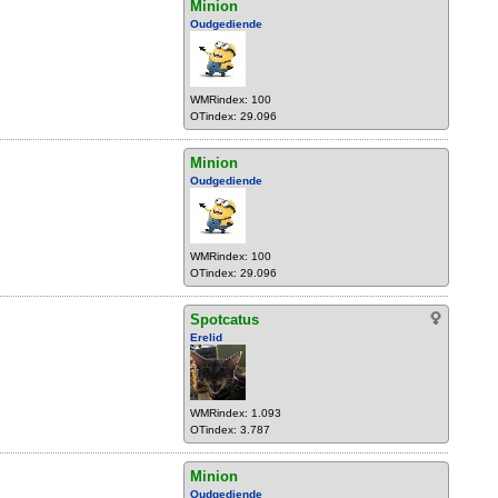
Minion
Oudgediende
WMRindex: 100
OTindex: 29.096
Minion
Oudgediende
WMRindex: 100
OTindex: 29.096
Spotcatus
Erelid
WMRindex: 1.093
OTindex: 3.787
Minion
Oudgediende