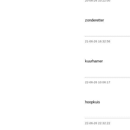
20-06-26 10:22:00
zonderetter
21-06-26 16:32:56
kuurhamer
22-06-26 10:06:17
hoopkuis
22-06-26 22:32:22