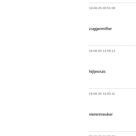
19-06-26 09:51:08
zuggenmifter
19-06-26 13:58:12
hijtjesruis
19-06-26 14:00:11
nierenmeuker