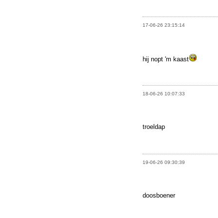
17-06-26 23:15:14
hij nopt 'm kaast
18-06-26 10:07:33
troeldap
19-06-26 09:30:39
doosboener