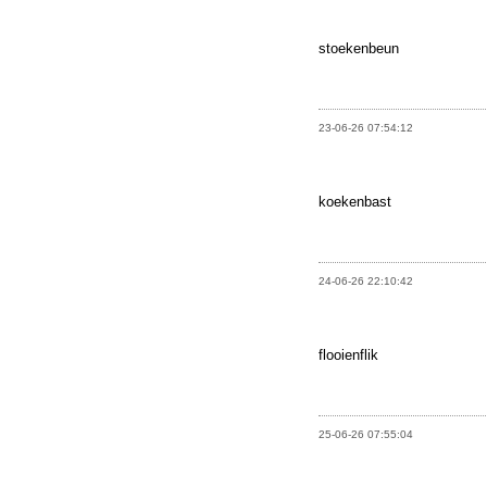
stoekenbeun
23-06-26 07:54:12
koekenbast
24-06-26 22:10:42
flooienflik
25-06-26 07:55:04