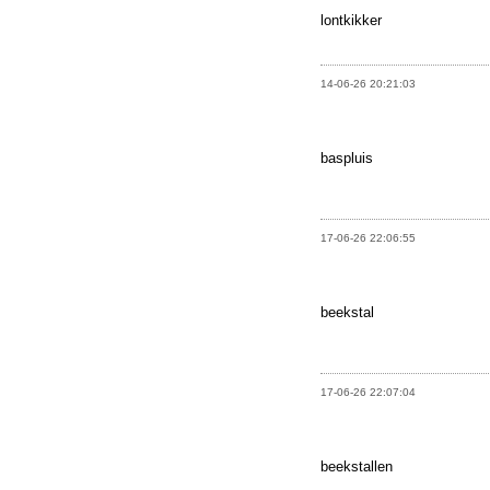
lontkikker
14-06-26 20:21:03
baspluis
17-06-26 22:06:55
beekstal
17-06-26 22:07:04
beekstallen