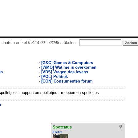
- laatste artikel
9-8 14:00
-
78248
artikelen -
· [G&C] Games & Computers
· [WMO] Wat me is overkomen
es
· [VDS] Vragen des levens
· [POL] Politiek
· [CON] Consumenten forum
elletjes - moppen en spelletjes - moppen en spelletjes
8
Spotcatus
Erelid