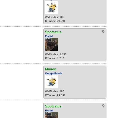
WMRindex: 100
OTindex: 29.096
Spotcatus
Erelid
WMRindex: 1.093
OTindex: 3.787
Minion
Oudgediende
WMRindex: 100
OTindex: 29.096
Spotcatus
Erelid