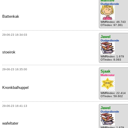
Mamsie
Oudgediende
Battenkak
WMRindex: 46.743
OTindex: 97.361
29-06-23 16:34:03
Jawel
Oudgediende
stoeirok
WMRindex: 1.679
OTindex: 8.093
29-06-23 16:35:00
Sjaak
Moderator
Knonkbalhuppel
WMRindex: 22.414
OTindex: 59.602
29-06-23 16:41:13
Jawel
Oudgediende
wafeltater
WMRindex: 1.679