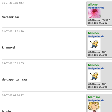
01-07-23 12:13:33
allone
Oudgediende
Versenklaai
WMRindex: 55.592
OTindex: 99.262
01-07-23 13:01:30
Minion
Oudgediende
kinmukel
WMRindex: 100
OTindex: 29.096
03-07-23 20:12:05
Minion
Oudgediende
de gapen zijn raar
WMRindex: 100
OTindex: 29.096
04-07-23 01:20:37
Mamsie
Oudgediende
brijsterij