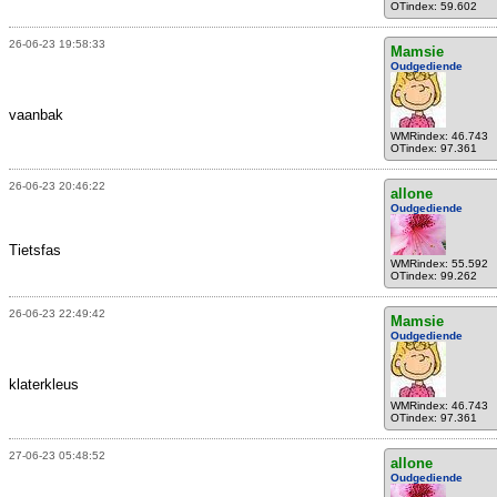
OTindex: 59.602
26-06-23 19:58:33
Mamsie
Oudgediende
vaanbak
WMRindex: 46.743
OTindex: 97.361
26-06-23 20:46:22
allone
Oudgediende
Tietsfas
WMRindex: 55.592
OTindex: 99.262
26-06-23 22:49:42
Mamsie
Oudgediende
klaterkleus
WMRindex: 46.743
OTindex: 97.361
27-06-23 05:48:52
allone
Oudgediende