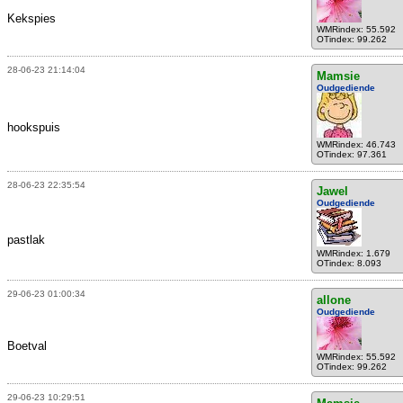
Kekspies
WMRindex: 55.592
OTindex: 99.262
28-06-23 21:14:04
Mamsie
Oudgediende
hookspuis
WMRindex: 46.743
OTindex: 97.361
28-06-23 22:35:54
Jawel
Oudgediende
pastlak
WMRindex: 1.679
OTindex: 8.093
29-06-23 01:00:34
allone
Oudgediende
Boetval
WMRindex: 55.592
OTindex: 99.262
29-06-23 10:29:51