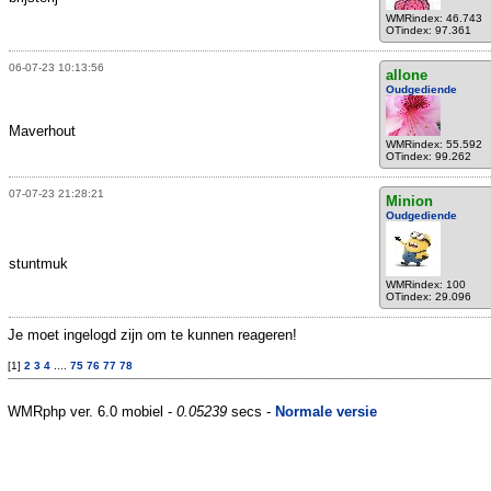
WMRindex: 46.743
OTindex: 97.361
06-07-23 10:13:56
allone
Oudgediende
Maverhout
WMRindex: 55.592
OTindex: 99.262
07-07-23 21:28:21
Minion
Oudgediende
stuntmuk
WMRindex: 100
OTindex: 29.096
Je moet ingelogd zijn om te kunnen reageren!
[1]
2
3
4
....
75
76
77
78
WMRphp ver. 6.0 mobiel -
0.05239
secs -
Normale versie