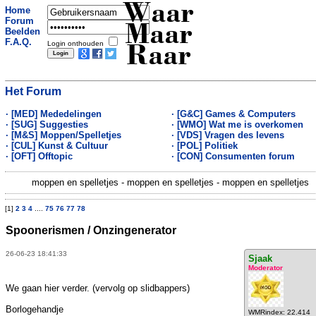
Waar
Home
Forum
Maar
Beelden
F.A.Q.
Login onthouden
Raar
Het Forum
· [MED] Mededelingen
· [G&C] Games & Computers
· [SUG] Suggesties
· [WMO] Wat me is overkomen
· [M&S] Moppen/Spelletjes
· [VDS] Vragen des levens
· [CUL] Kunst & Cultuur
· [POL] Politiek
· [OFT] Offtopic
· [CON] Consumenten forum
moppen en spelletjes - moppen en spelletjes - moppen en spelletjes
[1]
2
3
4
....
75
76
77
78
Spoonerismen / Onzingenerator
26-06-23 18:41:33
Sjaak
Moderator
We gaan hier verder. (vervolg op slidbappers)
Borlogehandje
WMRindex: 22.414