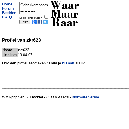
Waar
Home
Forum
Maar
Beelden
F.A.Q.
Login onthouden
Raar
Profiel van zkr623
Naam
zkr623
Lid sinds
19-04-07
Ook een profiel aanmaken? Meld je
nu aan
als lid!
WMRphp ver. 6.0 mobiel -
0.00319
secs -
Normale versie