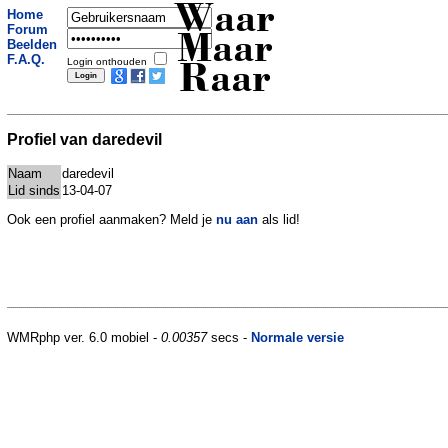
Waar
Home
Forum
Maar
Beelden
F.A.Q.
Login onthouden
Raar
Profiel van daredevil
Naam
daredevil
Lid sinds
13-04-07
Ook een profiel aanmaken? Meld je
nu aan
als lid!
WMRphp ver. 6.0 mobiel -
0.00357
secs -
Normale versie