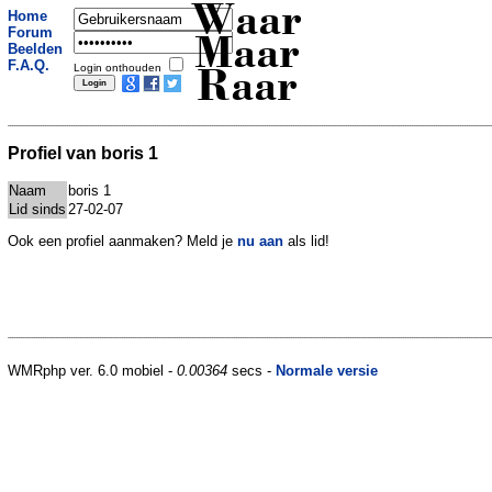
Waar
Home
Forum
Maar
Beelden
F.A.Q.
Login onthouden
Raar
Profiel van boris 1
Naam
boris 1
Lid sinds
27-02-07
Ook een profiel aanmaken? Meld je
nu aan
als lid!
WMRphp ver. 6.0 mobiel -
0.00364
secs -
Normale versie