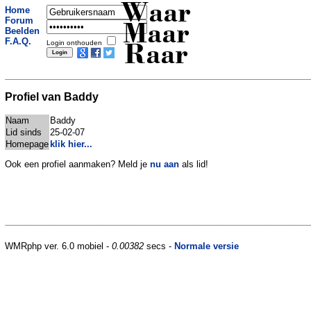
Waar
Home
Forum
Maar
Beelden
F.A.Q.
Login onthouden
Raar
Profiel van Baddy
Naam
Baddy
Lid sinds
25-02-07
Homepage
klik hier...
Ook een profiel aanmaken? Meld je
nu aan
als lid!
WMRphp ver. 6.0 mobiel -
0.00382
secs -
Normale versie