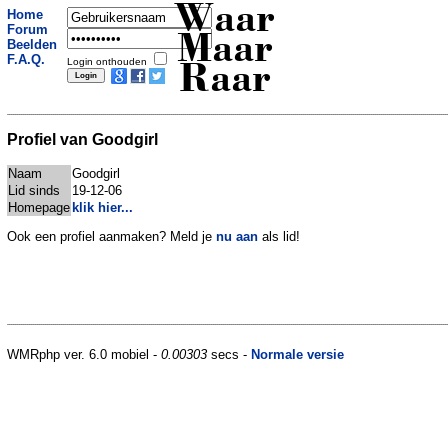
Waar
Home
Forum
Maar
Beelden
F.A.Q.
Login onthouden
Raar
Profiel van Goodgirl
Naam
Goodgirl
Lid sinds
19-12-06
Homepage
klik hier...
Ook een profiel aanmaken? Meld je
nu aan
als lid!
WMRphp ver. 6.0 mobiel -
0.00303
secs -
Normale versie