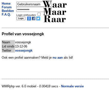
Waar
Home
Forum
Maar
Beelden
F.A.Q.
Login onthouden
Raar
Profiel van vossejongk
Naam
vossejongk
Lid sinds
13-12-06
Twitter
vossejongk
Ook een profiel aanmaken? Meld je
nu aan
als lid!
WMRphp ver. 6.0 mobiel -
0.00418
secs -
Normale versie