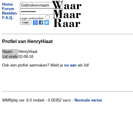
Waar
Home
Forum
Maar
Beelden
F.A.Q.
Login onthouden
Raar
Profiel van HenryHiaat
Naam
HenryHiaat
Lid sinds
02-08-18
Ook een profiel aanmaken? Meld je
nu aan
als lid!
WMRphp ver. 6.0 mobiel -
0.00352
secs -
Normale versie