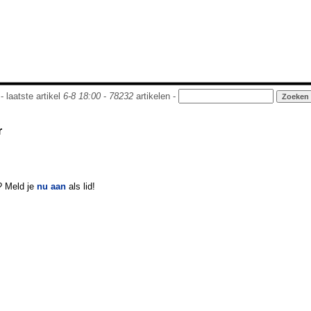
- laatste artikel
6-8 18:00
-
78232
artikelen -
r
? Meld je
nu aan
als lid!