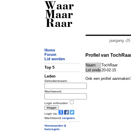
Waar
Maar
Raar
jaargang
-25
Home
Forum
Profiel van TochRaa
Lid worden
Naam
TochRaar
Top 5
Lid sinds
20-02-15
Leden
Ook een profiel aanmaken
Gebruikersnaam:
Wachtwoord:
Login onthouden
Login via:
Wachtwoord
vergeten
.
Voorwaarden &
huisregels