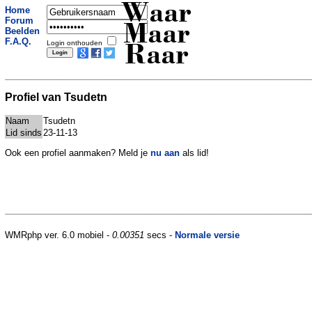
Waar
Home
Forum
Maar
Beelden
F.A.Q.
Login onthouden
Raar
Profiel van Tsudetn
Naam
Tsudetn
Lid sinds
23-11-13
Ook een profiel aanmaken? Meld je
nu aan
als lid!
WMRphp ver. 6.0 mobiel -
0.00351
secs -
Normale versie