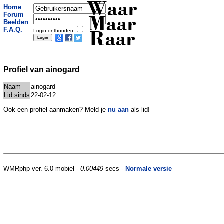
Waar
Home
Forum
Maar
Beelden
F.A.Q.
Login onthouden
Raar
Profiel van ainogard
Naam
ainogard
Lid sinds
22-02-12
Ook een profiel aanmaken? Meld je
nu aan
als lid!
WMRphp ver. 6.0 mobiel -
0.00449
secs -
Normale versie