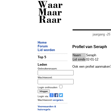
Waar
Maar
Raar
jaargang
-25
Home
Forum
Profiel van Seraph
Lid worden
Naam
Seraph
Top 5
Lid sinds
02-01-12
Leden
Ook een profiel aanmaken
Gebruikersnaam:
Wachtwoord:
Login onthouden
Login via:
Wachtwoord
vergeten
.
Voorwaarden &
huisregels