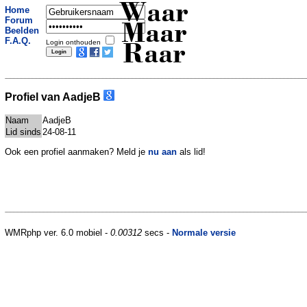
Waar
Home
Forum
Maar
Beelden
F.A.Q.
Login onthouden
Raar
Profiel van AadjeB
Naam
AadjeB
Lid sinds
24-08-11
Ook een profiel aanmaken? Meld je
nu aan
als lid!
WMRphp ver. 6.0 mobiel -
0.00312
secs -
Normale versie