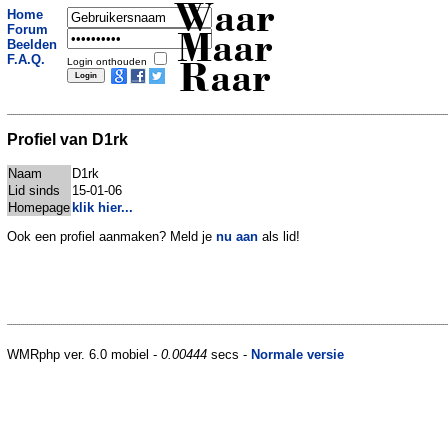
Waar
Home
Forum
Maar
Beelden
F.A.Q.
Login onthouden
Raar
Profiel van D1rk
Naam
D1rk
Lid sinds
15-01-06
Homepage
klik hier...
Ook een profiel aanmaken? Meld je
nu aan
als lid!
WMRphp ver. 6.0 mobiel -
0.00444
secs -
Normale versie