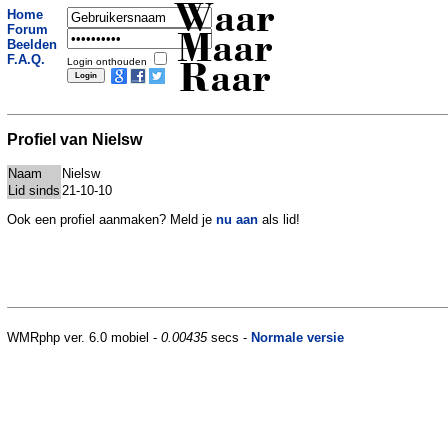
Waar
Home
Forum
Maar
Beelden
F.A.Q.
Login onthouden
Raar
Profiel van Nielsw
Naam
Nielsw
Lid sinds
21-10-10
Ook een profiel aanmaken? Meld je
nu aan
als lid!
WMRphp ver. 6.0 mobiel -
0.00435
secs -
Normale versie