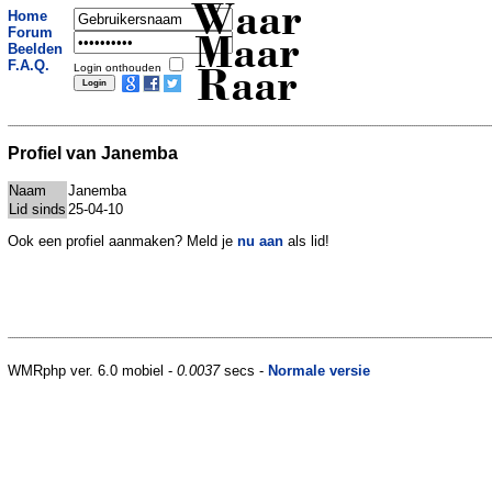
Waar
Home
Forum
Maar
Beelden
F.A.Q.
Login onthouden
Raar
Profiel van Janemba
Naam
Janemba
Lid sinds
25-04-10
Ook een profiel aanmaken? Meld je
nu aan
als lid!
WMRphp ver. 6.0 mobiel -
0.0037
secs -
Normale versie