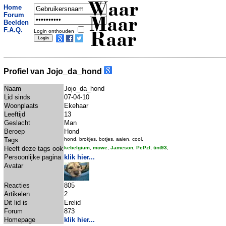
Waar
Home
Forum
Maar
Beelden
F.A.Q.
Login onthouden
Raar
Profiel van Jojo_da_hond
Naam
Jojo_da_hond
Lid sinds
07-04-10
Woonplaats
Ekehaar
Leeftijd
13
Geslacht
Man
Beroep
Hond
Tags
hond, brokjes, botjes, aaien, cool,
Heeft deze tags ook
kebelgium
,
mowe
,
Jameson
,
PePzI
,
tint93
,
Persoonlijke pagina
klik hier...
Avatar
Reacties
805
Artikelen
2
Dit lid is
Erelid
Forum
873
Homepage
klik hier...