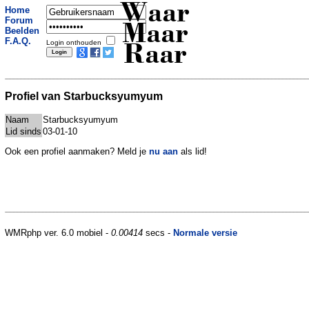
Waar
Home
Forum
Maar
Beelden
F.A.Q.
Login onthouden
Raar
Profiel van Starbucksyumyum
Naam
Starbucksyumyum
Lid sinds
03-01-10
Ook een profiel aanmaken? Meld je
nu aan
als lid!
WMRphp ver. 6.0 mobiel -
0.00414
secs -
Normale versie