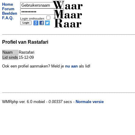
Waar
Home
Forum
Maar
Beelden
F.A.Q.
Login onthouden
Raar
Profiel van Rastafari
Naam
Rastafari
Lid sinds
15-12-09
Ook een profiel aanmaken? Meld je
nu aan
als lid!
WMRphp ver. 6.0 mobiel -
0.00337
secs -
Normale versie