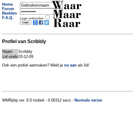
Waar
Home
Forum
Maar
Beelden
F.A.Q.
Login onthouden
Raar
Profiel van Scribbly
Naam
Scribbly
Lid sinds
03-12-09
Ook een profiel aanmaken? Meld je
nu aan
als lid!
WMRphp ver. 6.0 mobiel -
0.00312
secs -
Normale versie