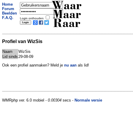
Waar
Home
Forum
Maar
Beelden
F.A.Q.
Login onthouden
Raar
Profiel van WizSis
Naam
WizSis
Lid sinds
29-08-09
Ook een profiel aanmaken? Meld je
nu aan
als lid!
WMRphp ver. 6.0 mobiel -
0.00304
secs -
Normale versie