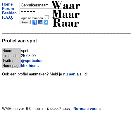
Waar
Home
Forum
Maar
Beelden
F.A.Q.
Login onthouden
Raar
Profiel van spot
Naam
spot
Lid sinds
25-08-09
Twitter
@spotcatus
Homepage
klik hier...
Ook een profiel aanmaken? Meld je
nu aan
als lid!
WMRphp ver. 6.0 mobiel -
0.00559
secs -
Normale versie