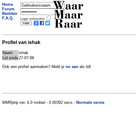
Waar
Home
Forum
Maar
Beelden
F.A.Q.
Login onthouden
Raar
Profiel van ishak
Naam
ishak
Lid sinds
27-07-09
Ook een profiel aanmaken? Meld je
nu aan
als lid!
WMRphp ver. 6.0 mobiel -
0.00392
secs -
Normale versie