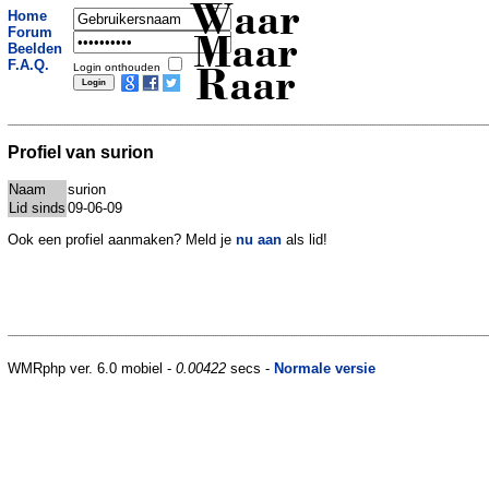
Waar
Home
Forum
Maar
Beelden
F.A.Q.
Login onthouden
Raar
Profiel van surion
Naam
surion
Lid sinds
09-06-09
Ook een profiel aanmaken? Meld je
nu aan
als lid!
WMRphp ver. 6.0 mobiel -
0.00422
secs -
Normale versie