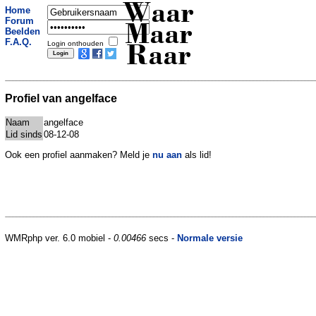
Waar
Home
Forum
Maar
Beelden
F.A.Q.
Login onthouden
Raar
Profiel van angelface
Naam
angelface
Lid sinds
08-12-08
Ook een profiel aanmaken? Meld je
nu aan
als lid!
WMRphp ver. 6.0 mobiel -
0.00466
secs -
Normale versie