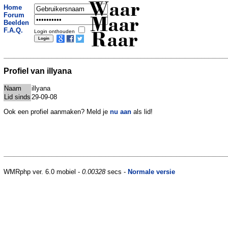
Waar
Home
Forum
Maar
Beelden
F.A.Q.
Login onthouden
Raar
Profiel van illyana
Naam
illyana
Lid sinds
29-09-08
Ook een profiel aanmaken? Meld je
nu aan
als lid!
WMRphp ver. 6.0 mobiel -
0.00328
secs -
Normale versie