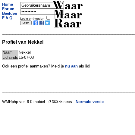
Waar
Home
Forum
Maar
Beelden
F.A.Q.
Login onthouden
Raar
Profiel van Nekkel
Naam
Nekkel
Lid sinds
15-07-08
Ook een profiel aanmaken? Meld je
nu aan
als lid!
WMRphp ver. 6.0 mobiel -
0.00375
secs -
Normale versie