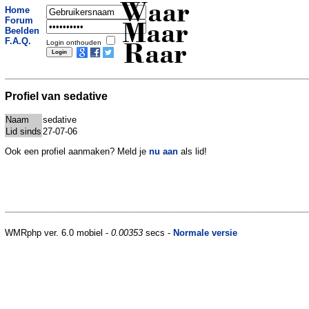
Waar
Home
Forum
Maar
Beelden
F.A.Q.
Login onthouden
Raar
Profiel van sedative
Naam
sedative
Lid sinds
27-07-06
Ook een profiel aanmaken? Meld je
nu aan
als lid!
WMRphp ver. 6.0 mobiel -
0.00353
secs -
Normale versie