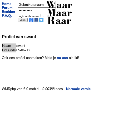
Waar
Home
Forum
Maar
Beelden
F.A.Q.
Login onthouden
Raar
Profiel van swant
Naam
swant
Lid sinds
05-06-08
Ook een profiel aanmaken? Meld je
nu aan
als lid!
WMRphp ver. 6.0 mobiel -
0.00388
secs -
Normale versie