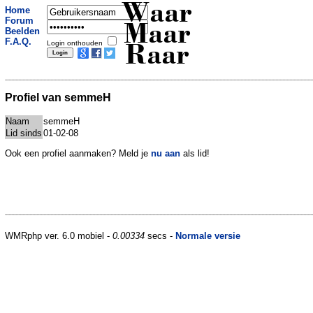
Waar
Home
Forum
Maar
Beelden
F.A.Q.
Login onthouden
Raar
Profiel van semmeH
Naam
semmeH
Lid sinds
01-02-08
Ook een profiel aanmaken? Meld je
nu aan
als lid!
WMRphp ver. 6.0 mobiel -
0.00334
secs -
Normale versie