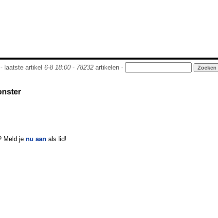
- laatste artikel
6-8 18:00
-
78232
artikelen -
onster
? Meld je
nu aan
als lid!