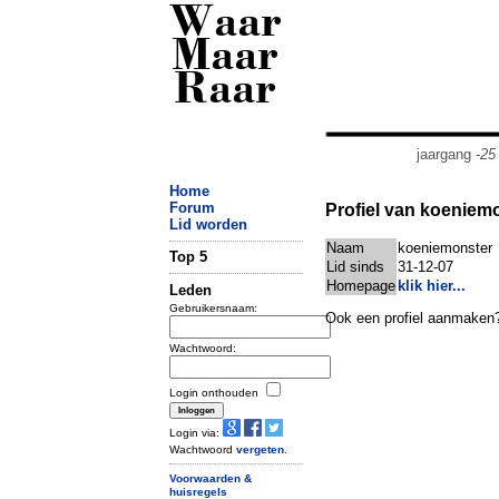
Waar
Maar
Raar
jaargang
-25
Home
Forum
Profiel van koeniem
Lid worden
Naam
koeniemonster
Top 5
Lid sinds
31-12-07
Homepage
klik hier...
Leden
Gebruikersnaam:
Ook een profiel aanmaken
Wachtwoord:
Login onthouden
Login via:
Wachtwoord
vergeten
.
Voorwaarden &
huisregels