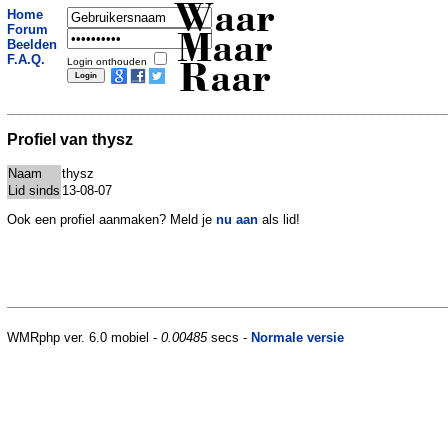
Waar
Home
Forum
Maar
Beelden
F.A.Q.
Login onthouden
Raar
Profiel van thysz
Naam
thysz
Lid sinds
13-08-07
Ook een profiel aanmaken? Meld je
nu aan
als lid!
WMRphp ver. 6.0 mobiel -
0.00485
secs -
Normale versie