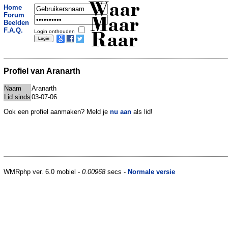
Waar
Home
Forum
Maar
Beelden
F.A.Q.
Login onthouden
Raar
Profiel van Aranarth
Naam
Aranarth
Lid sinds
03-07-06
Ook een profiel aanmaken? Meld je
nu aan
als lid!
WMRphp ver. 6.0 mobiel -
0.00968
secs -
Normale versie