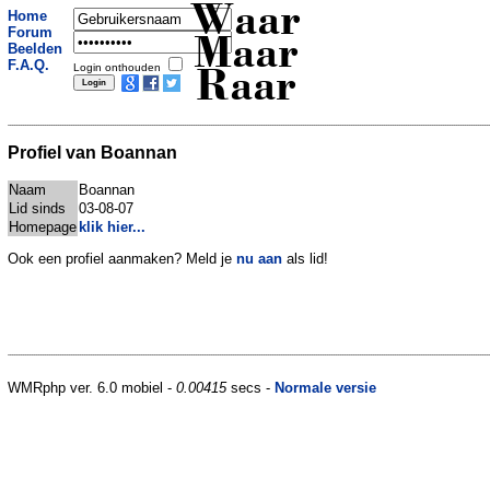
Waar
Home
Forum
Maar
Beelden
F.A.Q.
Login onthouden
Raar
Profiel van Boannan
Naam
Boannan
Lid sinds
03-08-07
Homepage
klik hier...
Ook een profiel aanmaken? Meld je
nu aan
als lid!
WMRphp ver. 6.0 mobiel -
0.00415
secs -
Normale versie