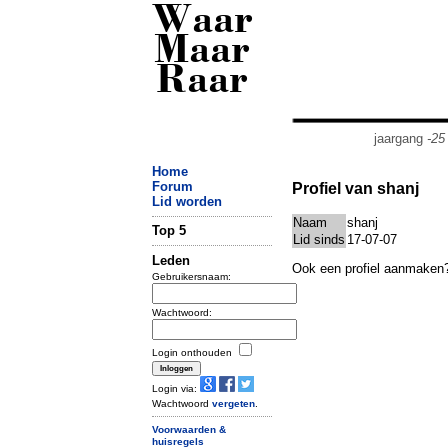
Waar
Maar
Raar
jaargang
-25
Home
Forum
Profiel van shanj
Lid worden
Naam
shanj
Top 5
Lid sinds
17-07-07
Leden
Ook een profiel aanmaken
Gebruikersnaam:
Wachtwoord:
Login onthouden
Login via:
Wachtwoord
vergeten
.
Voorwaarden &
huisregels