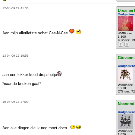
12-04-09 22:41:30
DreamerT
Oudgedien
Aan mijn allerliefste schat Cee-N-Cee
WMRindex:
1.305
OTindex: 1
T
S
13-04-09 15:19:53
Giovanni
Oudgedien
aan een lekker koud dropshotje
*naar de keuken gaat*
WMRindex:
3.218
OTindex: 7
16-04-09 18:27:00
Naaoomi
Oudgedien
Aan alle dingen die ik nog moet doen..
WMRindex:
1.876