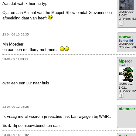
Aan dat wat ik hier nu typ.
Oja, en aan Animal van the Muppet Show omdat Giovanni een
WMRindex:
1.642
afbeelding daar van heeft
OTindex: 5.
S
23-04-09 10:59:35
roowan
Senior lid
Mn Moederr
WMRindex: 
OTindex: 6
en aan een mc flurry met mnms
23-04-09 11:33:21
Mperor
Erelid
over een een uur naar huis
WMRindex:
1.021
OTindex: 6
S
23-04-09 12:05:28
nietmeer
Ik vraag me af waarom je reacties niet kan wijzigen bij WMR..
Edit:
Bij de nieuwsberichten dan..
23-04-09 16:32:02