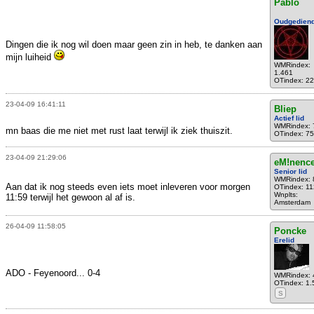
Pablo
Oudgedien
Dingen die ik nog wil doen maar geen zin in heb, te danken aan
mijn luiheid
WMRindex:
1.461
OTindex: 22
23-04-09 16:41:11
Bliep
Actief lid
WMRindex: 
mn baas die me niet met rust laat terwijl ik ziek thuiszit.
OTindex: 75
23-04-09 21:29:06
eM!nenc
Senior lid
WMRindex: 
Aan dat ik nog steeds even iets moet inleveren voor morgen
OTindex: 11
Wnplts:
11:59 terwijl het gewoon al af is.
Amsterdam
26-04-09 11:58:05
Poncke
Erelid
ADO - Feyenoord... 0-4
WMRindex: 
OTindex: 1.
S