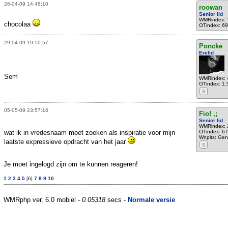
26-04-09 14:48:10
roowan
Senior lid
WMRindex: 
chocolaa
OTindex: 6
29-04-09 19:50:57
Poncke
Erelid
Sem
WMRindex: 
OTindex: 1.
S
05-05-09 23:57:16
Fio! ,;
Senior lid
WMRindex: 
wat ik in vredesnaam moet zoeken als inspiratie voor mijn
OTindex: 67
Wnplts: Gen
laatste expressieve opdracht van het jaar
S
Je moet ingelogd zijn om te kunnen reageren!
1
2
3
4
5
[6]
7
8
9
10
WMRphp ver. 6.0 mobiel -
0.05318
secs -
Normale versie