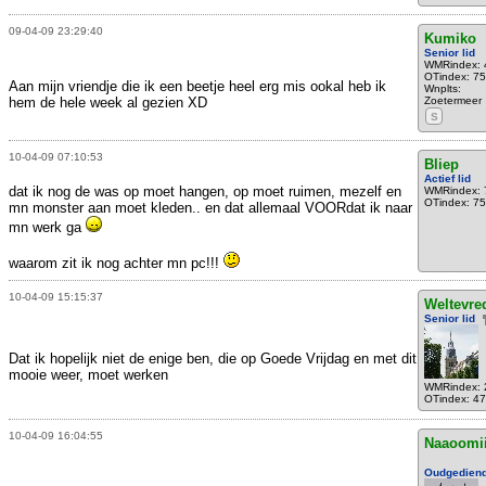
09-04-09 23:29:40
Kumiko
Senior lid
WMRindex: 
OTindex: 75
Aan mijn vriendje die ik een beetje heel erg mis ookal heb ik
Wnplts:
hem de hele week al gezien XD
Zoetermeer
S
10-04-09 07:10:53
Bliep
Actief lid
dat ik nog de was op moet hangen, op moet ruimen, mezelf en
WMRindex: 
OTindex: 75
mn monster aan moet kleden.. en dat allemaal VOORdat ik naar
mn werk ga
waarom zit ik nog achter mn pc!!!
10-04-09 15:15:37
Weltevre
Senior lid
Dat ik hopelijk niet de enige ben, die op Goede Vrijdag en met dit
mooie weer, moet werken
WMRindex: 
OTindex: 47
10-04-09 16:04:55
Naaoomi
Oudgedien