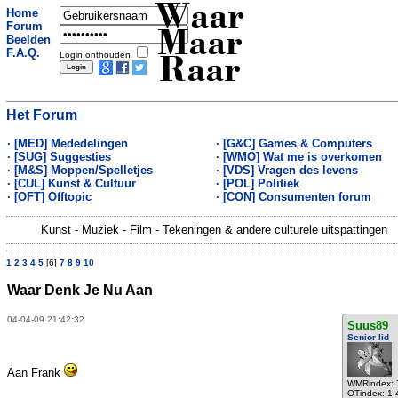
Waar
Home
Forum
Maar
Beelden
F.A.Q.
Login onthouden
Raar
Het Forum
· [MED] Mededelingen
· [G&C] Games & Computers
· [SUG] Suggesties
· [WMO] Wat me is overkomen
· [M&S] Moppen/Spelletjes
· [VDS] Vragen des levens
· [CUL] Kunst & Cultuur
· [POL] Politiek
· [OFT] Offtopic
· [CON] Consumenten forum
Kunst - Muziek - Film - Tekeningen & andere culturele uitspattingen
1
2
3
4
5
[6]
7
8
9
10
Waar Denk Je Nu Aan
04-04-09 21:42:32
Suus89
Senior lid
Aan Frank
WMRindex: 
OTindex: 1.