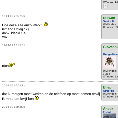
OTindex: 2
S
16-04-09 22:27:25
roowan
Senior lid
WMRindex: 
Hoe deze site enzo Werkt..
OTindex: 6
iemand Uitleg? x)
dankUdankU [a]
xox
19-04-09 12:45:01
Giovanni
Oudgedien
eten
WMRindex:
3.218
OTindex: 7
20-04-09 16:24:31
Bliep
Actief lid
dat ik morgen moet werken en de telefoon op moet nemen terwijl
WMRindex: 
OTindex: 75
ik mn stem kwijt ben
20-04-09 18:44:38
Anoek
Erelid