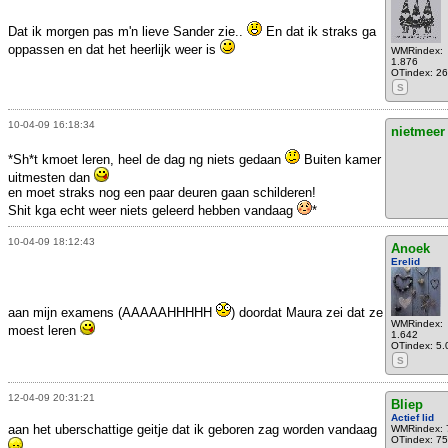
Dat ik morgen pas m'n lieve Sander zie..
En dat ik straks ga
oppassen en dat het heerlijk weer is
WMRindex:
1.876
OTindex: 2
S
10-04-09 16:18:34
nietmeer
*Sh*t kmoet leren, heel de dag ng niets gedaan
Buiten kamer
uitmesten dan
en moet straks nog een paar deuren gaan schilderen!
Shit kga echt weer niets geleerd hebben vandaag
*
10-04-09 18:12:43
Anoek
Erelid
aan mijn examens (AAAAAHHHHH
) doordat Maura zei dat ze
WMRindex:
moest leren
1.642
OTindex: 5.
S
12-04-09 20:31:21
Bliep
Actief lid
aan het uberschattige geitje dat ik geboren zag worden vandaag
WMRindex: 
OTindex: 75