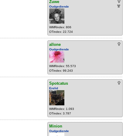
Zuwe
Oudgediende
WMRindex: 806
OTindex: 22.724
allone
Oudgediende
WMRindex: 55.573
OTindex: 99.243
Spotcatus
Erelid
WMRindex: 1.093
OTindex: 3.787
Minion
Oudgediende