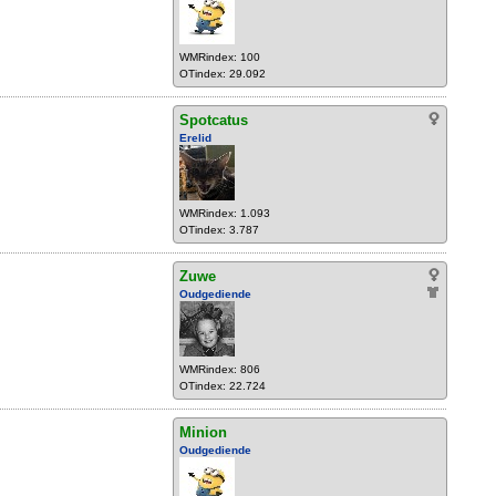
WMRindex: 100
OTindex: 29.092
Spotcatus
Erelid
WMRindex: 1.093
OTindex: 3.787
Zuwe
Oudgediende
WMRindex: 806
OTindex: 22.724
Minion
Oudgediende