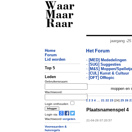
Waar
Maar
Raar
jaargang
-25
Home
Het Forum
Forum
Lid worden
· [MED] Mededelingen
· [SUG] Suggesties
Top 5
· [M&S] Moppen/Spelletj
· [CUL] Kunst & Cultuur
Leden
· [OFT] Offtopic
Gebruikersnaam:
moppen en sp
Wachtwoord:
1
2
3
4
....
21
22
23
[24]
25
26
2
Login onthouden
Plaatsnamenspel 4
Login via:
Wachtwoord
vergeten
.
21-04-26 07:20:57
Voorwaarden &
huisregels