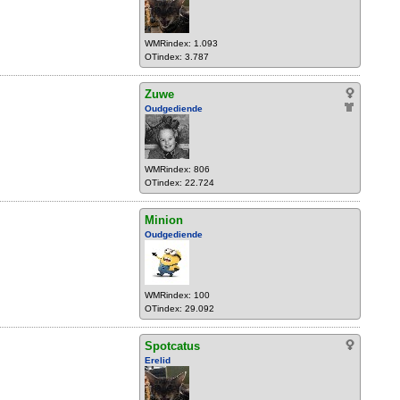
WMRindex: 1.093
OTindex: 3.787
Zuwe
Oudgediende
WMRindex: 806
OTindex: 22.724
Minion
Oudgediende
WMRindex: 100
OTindex: 29.092
Spotcatus
Erelid