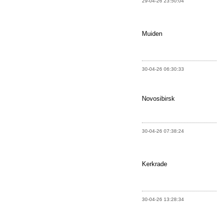
29-04-26 23:50:04
Muiden
30-04-26 06:30:33
Novosibirsk
30-04-26 07:38:24
Kerkrade
30-04-26 13:28:34