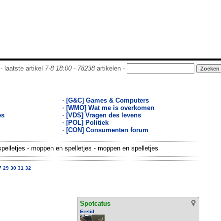
- laatste artikel
7-8 18:00
-
78238
artikelen -
· [G&C] Games & Computers
· [WMO] Wat me is overkomen
es
· [VDS] Vragen des levens
· [POL] Politiek
· [CON] Consumenten forum
elletjes - moppen en spelletjes - moppen en spelletjes
7
29
30
31
32
Spotcatus
Erelid