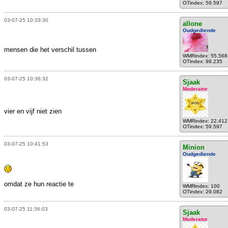
OTindex: 59.597
03-07-25 10:33:30
allone
Oudgediende
mensen die het verschil tussen
WMRindex: 55.568
OTindex: 99.235
03-07-25 10:36:32
Sjaak
Moderator
vier en vijf niet zien
WMRindex: 22.412
OTindex: 59.597
03-07-25 10:41:53
Minion
Oudgediende
omdat ze hun reactie te
WMRindex: 100
OTindex: 29.082
03-07-25 11:36:03
Sjaak
Moderator