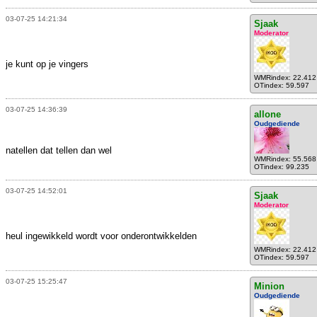
03-07-25 14:21:34
Sjaak
Moderator
je kunt op je vingers
WMRindex: 22.412
OTindex: 59.597
03-07-25 14:36:39
allone
Oudgediende
natellen dat tellen dan wel
WMRindex: 55.568
OTindex: 99.235
03-07-25 14:52:01
Sjaak
Moderator
heul ingewikkeld wordt voor onderontwikkelden
WMRindex: 22.412
OTindex: 59.597
03-07-25 15:25:47
Minion
Oudgediende