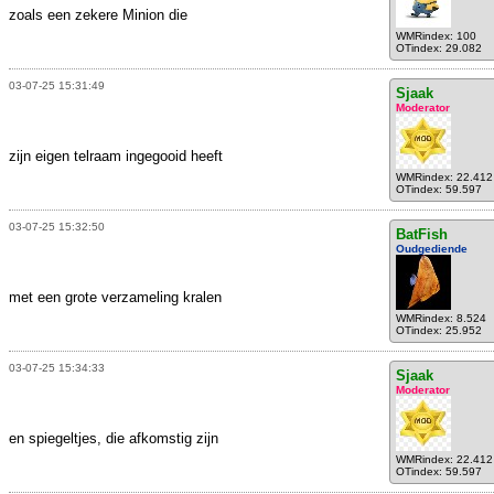
zoals een zekere Minion die
WMRindex: 100
OTindex: 29.082
03-07-25 15:31:49
Sjaak
Moderator
zijn eigen telraam ingegooid heeft
WMRindex: 22.412
OTindex: 59.597
03-07-25 15:32:50
BatFish
Oudgediende
met een grote verzameling kralen
WMRindex: 8.524
OTindex: 25.952
03-07-25 15:34:33
Sjaak
Moderator
en spiegeltjes, die afkomstig zijn
WMRindex: 22.412
OTindex: 59.597