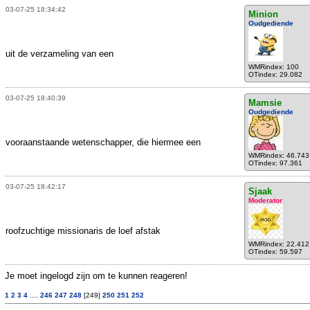
03-07-25 18:34:42
Minion
Oudgediende
uit de verzameling van een
WMRindex: 100
OTindex: 29.082
03-07-25 18:40:39
Mamsie
Oudgediende
vooraanstaande wetenschapper, die hiermee een
WMRindex: 46.743
OTindex: 97.361
03-07-25 18:42:17
Sjaak
Moderator
roofzuchtige missionaris de loef afstak
WMRindex: 22.412
OTindex: 59.597
Je moet ingelogd zijn om te kunnen reageren!
1
2
3
4
....
246
247
248
[249]
250
251
252