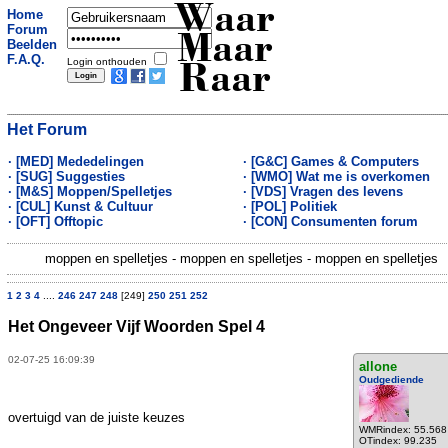
Waar
Home
Forum
Maar
Beelden
F.A.Q.
Login onthouden
Raar
Het Forum
· [MED] Mededelingen
· [G&C] Games & Computers
· [SUG] Suggesties
· [WMO] Wat me is overkomen
· [M&S] Moppen/Spelletjes
· [VDS] Vragen des levens
· [CUL] Kunst & Cultuur
· [POL] Politiek
· [OFT] Offtopic
· [CON] Consumenten forum
moppen en spelletjes - moppen en spelletjes - moppen en spelletjes
1
2
3
4
....
246
247
248
[249]
250
251
252
Het Ongeveer Vijf Woorden Spel 4
02-07-25 16:09:39
allone
Oudgediende
overtuigd van de juiste keuzes
WMRindex: 55.568
OTindex: 99.235