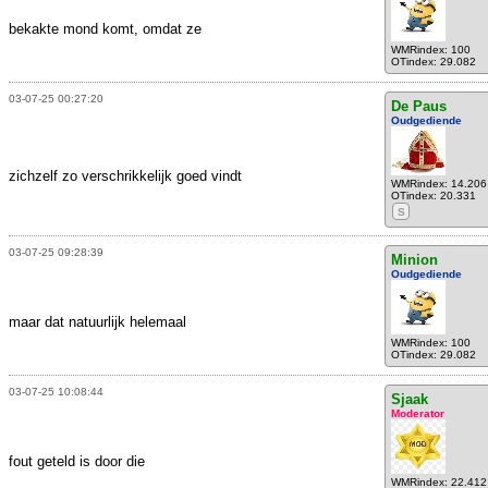
bekakte mond komt, omdat ze
WMRindex: 100
OTindex: 29.082
03-07-25 00:27:20
De Paus
Oudgediende
zichzelf zo verschrikkelijk goed vindt
WMRindex: 14.206
OTindex: 20.331
S
03-07-25 09:28:39
Minion
Oudgediende
maar dat natuurlijk helemaal
WMRindex: 100
OTindex: 29.082
03-07-25 10:08:44
Sjaak
Moderator
fout geteld is door die
WMRindex: 22.412