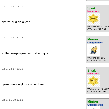
02-07-25 17:08:35
Sjaak
Moderator
dat ze oud en alleen
WMRindex: 22.412
OTindex: 59.597
02-07-25 17:29:18
Minion
Oudgediende
zullen wegkwijnen omdat er bijna
WMRindex: 100
OTindex: 29.082
02-07-25 17:38:18
Sjaak
Moderator
geen vriendelijk woord uit haar
WMRindex: 22.412
OTindex: 59.597
02-07-25 23:15:21
Minion
Oudgediende