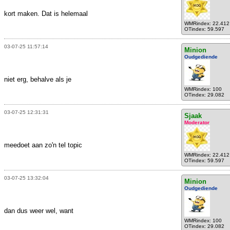
kort maken. Dat is helemaal
WMRindex: 22.412
OTindex: 59.597
03-07-25 11:57:14
Minion
Oudgediende
niet erg, behalve als je
WMRindex: 100
OTindex: 29.082
03-07-25 12:31:31
Sjaak
Moderator
meedoet aan zo'n tel topic
WMRindex: 22.412
OTindex: 59.597
03-07-25 13:32:04
Minion
Oudgediende
dan dus weer wel, want
WMRindex: 100
OTindex: 29.082