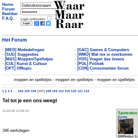
Waar
Home
Forum
Maar
Beelden
F.A.Q.
Login onthouden
Raar
Het Forum
· [MED] Mededelingen
· [G&C] Games & Computers
· [SUG] Suggesties
· [WMO] Wat me is overkomen
· [M&S] Moppen/Spelletjes
· [VDS] Vragen des levens
· [CUL] Kunst & Cultuur
· [POL] Politiek
· [OFT] Offtopic
· [CON] Consumenten forum
moppen en spelletjes - moppen en spelletjes - moppen en spelletjes
1
2
3
4
....
104
105
106
[107]
108
109
110
119
120
121
122
Tel tot je een ons weegt
11-05-26 13:09:24
Spotcatus
Erelid
346 werkdagen
WMRindex: 1