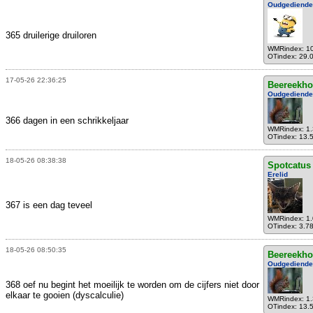
Oudgediende
365 druilerige druiloren
WMRindex: 1
OTindex: 29.
17-05-26 22:36:25
Beereekho
Oudgediende
366 dagen in een schrikkeljaar
WMRindex: 1
OTindex: 13.
18-05-26 08:38:38
Spotcatus
Erelid
367 is een dag teveel
WMRindex: 1
OTindex: 3.7
18-05-26 08:50:35
Beereekho
Oudgediende
368 oef nu begint het moeilijk te worden om de cijfers niet door
elkaar te gooien (dyscalculie)
WMRindex: 1
OTindex: 13.