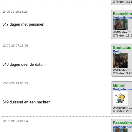
OTindex: 3.7
11-05-26 16:18:29
Beereekho
Oudgediende
347 dagen met pensioen
WMRindex: 1
OTindex: 13.
12-05-26 07:13:56
Spotcatus
Erelid
348 dagen over de datum
WMRindex: 1
OTindex: 3.7
12-05-26 19:00:25
Minion
Oudgediende
349 duizend en een nachten
WMRindex: 1
OTindex: 29.
12-05-26 23:21:04
Beereekho
Oudgediende