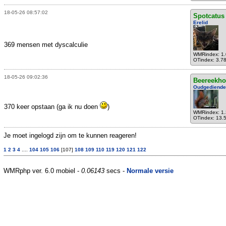
18-05-26 08:57:02
Spotcatus
Erelid
369 mensen met dyscalculie
WMRindex: 1
OTindex: 3.7
18-05-26 09:02:36
Beereekho
Oudgediende
370 keer opstaan (ga ik nu doen
)
WMRindex: 1
OTindex: 13.
Je moet ingelogd zijn om te kunnen reageren!
1
2
3
4
....
104
105
106
[107]
108
109
110
119
120
121
122
WMRphp ver. 6.0 mobiel -
0.06143
secs -
Normale versie