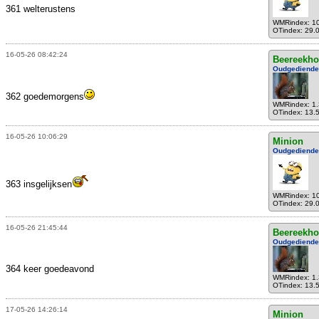
361 welterustens
WMRindex: 1
OTindex: 29.
16-05-26 08:42:24
Beereekho
Oudgediende
362 goedemorgens
WMRindex: 1
OTindex: 13.
16-05-26 10:06:29
Minion
Oudgediende
363 insgelijksen
WMRindex: 1
OTindex: 29.
16-05-26 21:45:44
Beereekho
Oudgediende
364 keer goedeavond
WMRindex: 1
OTindex: 13.
17-05-26 14:26:14
Minion