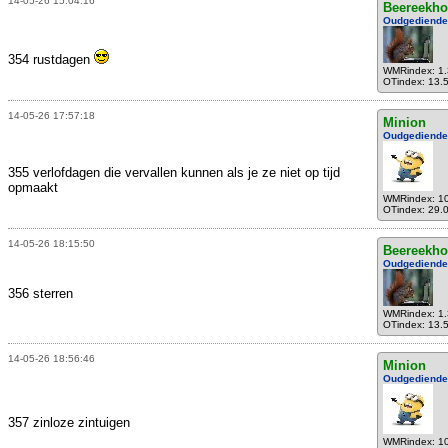
14-05-26 15:04:16
Beereekho
Oudgediende
354 rustdagen
WMRindex: 1
OTindex: 13.
14-05-26 17:57:18
Minion
Oudgediende
355 verlofdagen die vervallen kunnen als je ze niet op tijd
opmaakt
WMRindex: 1
OTindex: 29.
14-05-26 18:15:50
Beereekho
Oudgediende
356 sterren
WMRindex: 1
OTindex: 13.
14-05-26 18:56:46
Minion
Oudgediende
357 zinloze zintuigen
WMRindex: 1