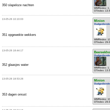
350 slapeloze nachten
WMRindex: 1
OTindex: 13.
13-05-26 10:10:03
Minion
Oudgediende
351 opgewekte wekkers
WMRindex: 1
OTindex: 29.
13-05-26 18:44:17
Beereekho
Oudgediende
352 glaasjes water
WMRindex: 1
OTindex: 13.
13-05-26 18:53:26
Minion
Oudgediende
353 dagen onrust
WMRindex: 1
OTindex: 29.