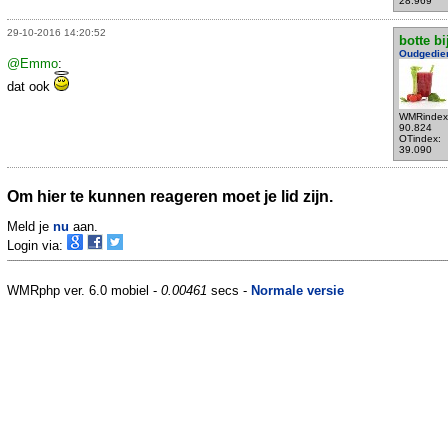
28.969
29-10-2016 14:20:52
botte bi
Oudgedie
@Emmo
:
dat ook
WMRindex
90.824
OTindex:
39.090
Om hier te kunnen reageren moet je lid zijn.
Meld je
nu
aan.
Login via:
WMRphp ver. 6.0 mobiel -
0.00461
secs -
Normale versie