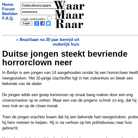
Waar
Home
Forum
Maar
Beelden
F.A.Q.
Login onthouden
Raar
«
Braziliaan na 20 jaar bevrijd uit
ouderlijk huis
Duitse jongen steekt bevriende
Chinees steelt elke nacht dure auto om
vrouwen te versieren
»
horrorclown neer
In Berlijn is een jongen van 14 aangehouden omdat hij een horrorclown heeft
neergestoken. Het 16-jarige slachtoffer ligt in het ziekenhuis en bleek een
bekende van de dader.
De jongen wilde een groep kennissen op straat bang maken door een eng
clownsmasker op te zetten. Maar een van de jongens schrok zo erg, dat hij
mes trok en op de clown instak.
Toen de jongen erachter kwam dat hij een bekende had neergestoken, prob
hij hem meteen te helpen. Hij is na verhoor op het politiebureau naar huis
gebracht.