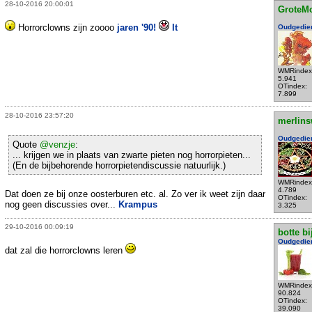
28-10-2016 20:00:01
GroteM
Horrorclowns zijn zoooo
jaren '90!
It
Oudgedie
WMRindex
5.941
OTindex:
7.899
28-10-2016 23:57:20
merlins
Oudgedie
Quote
@venzje
:
... krijgen we in plaats van zwarte pieten nog horrorpieten...
(En de bijbehorende horrorpietendiscussie natuurlijk.)
WMRindex
4.789
Dat doen ze bij onze oosterburen etc. al. Zo ver ik weet zijn daar
OTindex:
nog geen discussies over...
Krampus
3.325
29-10-2016 00:09:19
botte bi
Oudgedie
dat zal die horrorclowns leren
WMRindex
90.824
OTindex:
39.090