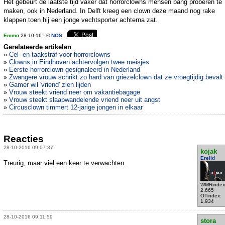
Het gebeurt de laatste tijd vaker dat horrorclowns mensen bang proberen te
maken, ook in Nederland. In Delft kreeg een clown deze maand nog rake
klappen toen hij een jonge vechtsporter achterna zat.
Emmo
28-10-16 - ©
NOS
Gerelateerde artikelen
»
Cel- en taakstraf voor horrorclowns
»
Clowns in Eindhoven achtervolgen twee meisjes
»
Eerste horrorclown gesignaleerd in Nederland
»
Zwangere vrouw schrikt zo hard van griezelclown dat ze vroegtijdig bevalt
»
Gamer wil 'vriend' zien lijden
»
Vrouw steekt vriend neer om vakantiebagage
»
Vrouw steekt slaapwandelende vriend neer uit angst
»
Circusclown timmert 12-jarige jongen in elkaar
Reacties
28-10-2016 09:07:37
kojak
Erelid
Treurig, maar viel een keer te verwachten.
WMRindex
2.665
OTindex:
1.934
28-10-2016 09:11:59
stora