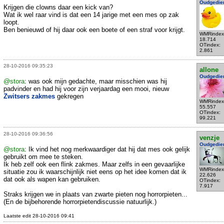
Oudgedie
Krijgen die clowns daar een kick van?
Wat ik wel raar vind is dat een 14 jarige met een mes op zak
loopt.
Ben benieuwd of hij daar ook een boete of een straf voor krijgt.
WMRindex
18.714
OTindex:
2.861
28-10-2016 09:35:23
allone
Oudgedie
@stora
: was ook mijn gedachte, maar misschien was hij
padvinder en had hij voor zijn verjaardag een mooi, nieuw
Zwitsers zakmes
gekregen
WMRindex
55.557
OTindex:
99.221
28-10-2016 09:36:56
venzje
Oudgedie
@stora
: Ik vind het nog merkwaardiger dat hij dat mes ook gelijk
gebruikt om mee te steken.
Ik heb zelf ook een flink zakmes. Maar zelfs in een gevaarlijke
WMRindex
situatie zou ik waarschijnlijk niet eens op het idee komen dat ik
22.626
dat ook als wapen kan gebruiken.
OTindex:
7.917
Straks krijgen we in plaats van zwarte pieten nog horrorpieten...
(En de bijbehorende horrorpietendiscussie natuurlijk.)
Laatste edit 28-10-2016 09:41