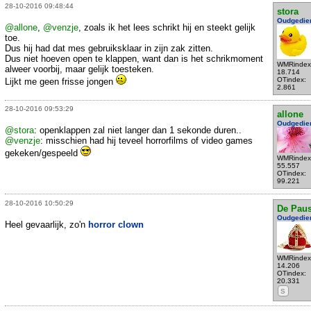
28-10-2016 09:48:44
stora
Oudgedie
@allone
,
@venzje
, zoals ik het lees schrikt hij en steekt gelijk
toe.
Dus hij had dat mes gebruiksklaar in zijn zak zitten.
Dus niet hoeven open te klappen, want dan is het schrikmoment
WMRindex
alweer voorbij, maar gelijk toesteken.
18.714
OTindex:
Lijkt me geen frisse jongen
2.861
28-10-2016 09:53:29
allone
Oudgedie
@stora
: openklappen zal niet langer dan 1 sekonde duren..
@venzje
: misschien had hij teveel horrorfilms of video games
gekeken/gespeeld
WMRindex
55.557
OTindex:
99.221
28-10-2016 10:50:29
De Pau
Oudgedie
Heel gevaarlijk, zo'n
horror clown
WMRindex
14.206
OTindex:
20.331
S