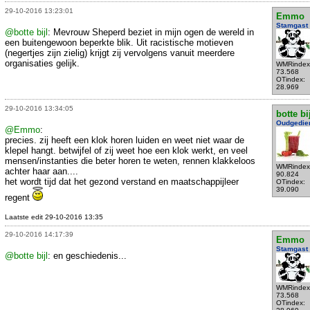
29-10-2016 13:23:01
Emmo
Stamgast
@botte bijl
: Mevrouw Sheperd beziet in mijn ogen de wereld in
een buitengewoon beperkte blik. Uit racistische motieven
(negertjes zijn zielig) krijgt zij vervolgens vanuit meerdere
organisaties gelijk.
WMRindex
73.568
OTindex:
28.969
29-10-2016 13:34:05
botte bi
Oudgedie
@Emmo
:
precies. zij heeft een klok horen luiden en weet niet waar de
klepel hangt. betwijfel of zij weet hoe een klok werkt, en veel
mensen/instanties die beter horen te weten, rennen klakkeloos
WMRindex
achter haar aan....
90.824
het wordt tijd dat het gezond verstand en maatschappijleer
OTindex:
39.090
regent
Laatste edit 29-10-2016 13:35
29-10-2016 14:17:39
Emmo
Stamgast
@botte bijl
: en geschiedenis...
WMRindex
73.568
OTindex: