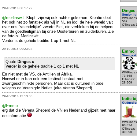
29-10-2016 08:17:22
Dinges-
Senior lid
@merlinswit
: Klopt, zijn wij ook achter gekomen. Kroatie doet
WMRindex
567
het ook net zo fanatiek als wij in NL en idd, de hele wereld valt
OTindex: 
over ons "vriendelijke" zwarte Piet, die verbleken bij de helpers
van de goedheiligman bij onze Oosterburen en zuiderburen. Zie
de foto bij Merlinswit.
Verder is de gehele traditie 1 op 1 met NL
29-10-2016 09:23:28
Emmo
Stamgast
Quote
Dinges-x
:
Verder is de gehele traditie 1 op 1 met NL
WMRindex
En niet met de VS, de Antillen of Afrika.
73.568
Hoewel er in Iran ook een festival bestaat met
OTindex:
28.969
zwartgeschminkte personen. Maar dat is cultureel in orde,
volgens de Verenigde Naties (aka Verena Sheperd).
29-10-2016 13:13:58
botte bi
Oudgedie
@Emmo
:
erg dat die Verena Sheperd de VN en Nederland gijzelt met haar
desinformatie
WMRindex
90.824
OTindex:
39.090