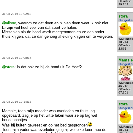
OTindex:
99.249
31-08-2016 10:02:43
stora
Oudgedie
@allone
, waarom ze dat doen en blijven doen weet ik ook niet.
Er zijn wel heel veel van dat soort verhalen.
Misschien als de hond wordt meegenomen en ze een ander
thuis krijgen, dat ze dan genoeg afleiding krijgen om te vergeten.
WMRindex
18.714
OTindex:
2.861
31-08-2016 10:08:14
Mamsie
Oudgedie
@stora
: is dat ook zo bij de hond uit De Hoef?
WMRindex
46.743
OTindex:
97.361
31-08-2016 10:14:13
stora
Oudgedie
Mamsie, toen mijn moeder was overleden en thuis lag
opgebaard, zag je op het witte laken waar ze op lag wel
hondenpootjes.
Was hij buiten geweest en op het bed gesprongen
WMRindex
Toen mijn vader was overleden ging hij wel elke keer mee de
18.714