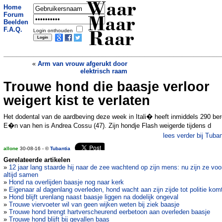
Waar
Home
Forum
Maar
Beelden
F.A.Q.
Login onthouden
Raar
«
Arm van vrouw afgerukt door
elektrisch raam
Trouwe hond die baasje verloor
Bliksem doodt meer dan 300 rendieren
in Noorwegen
»
weigert kist te verlaten
Het dodental van de aardbeving deze week in Itali� heeft inmiddels 290 ber
E�n van hen is Andrea Cossu (47). Zijn hondje Flash weigerde tijdens d
lees verder bij Tuban
allone
30-08-16 - ©
Tubantia
Gerelateerde artikelen
»
12 jaar lang staarde hij naar de zee wachtend op zijn mens: nu zijn ze voo
altijd samen
»
Hond na overlijden baasje nog naar kerk
»
Eigenaar al dagenlang overleden, hond wacht aan zijn zijde tot politie kom
»
Hond blijft urenlang naast baasje liggen na dodelijk ongeval
»
Trouwe viervoeter wil van geen wijken weten bij ziek baasje
»
Trouwe hond brengt hartverscheurend eerbetoon aan overleden baasje
»
Trouwe hond blijft bij gevallen baas