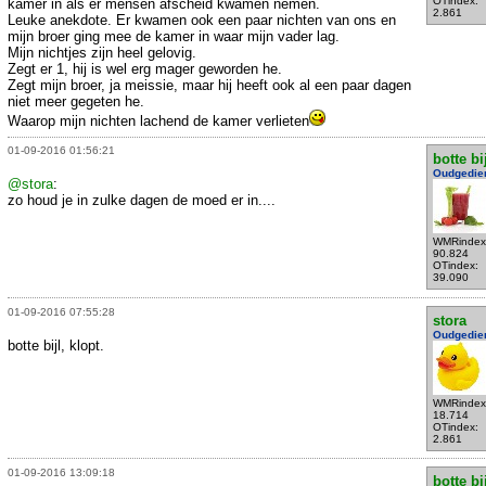
OTindex:
kamer in als er mensen afscheid kwamen nemen.
2.861
Leuke anekdote. Er kwamen ook een paar nichten van ons en
mijn broer ging mee de kamer in waar mijn vader lag.
Mijn nichtjes zijn heel gelovig.
Zegt er 1, hij is wel erg mager geworden he.
Zegt mijn broer, ja meissie, maar hij heeft ook al een paar dagen
niet meer gegeten he.
Waarop mijn nichten lachend de kamer verlieten
01-09-2016 01:56:21
botte bi
Oudgedie
@stora
:
zo houd je in zulke dagen de moed er in....
WMRindex
90.824
OTindex:
39.090
01-09-2016 07:55:28
stora
Oudgedie
botte bijl, klopt.
WMRindex
18.714
OTindex:
2.861
01-09-2016 13:09:18
botte bi