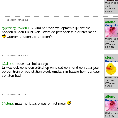
WMRindex
794
OTindex:
6.984
31-08-2016 09:28:43
allone
Oudgedie
@jero
:
@Roxichu
: ik vind het toch wel opmerkelijk dat die
honden bij een lijk blijven.. want de personen zijn er niet meer
waarom zouden ze dat doen?
WMRindex
55.585
OTindex:
99.249
31-08-2016 09:33:32
stora
Oudgedie
@allone
, trouw aan het baasje.
Er was ook eens een artikel op wmr, dat een hond een paar jaar
op een trein of bus station bleef, omdat zijn baasje hem vandaar
verlaten had.
WMRindex
18.714
OTindex:
2.861
31-08-2016 09:51:37
allone
Oudgedie
@stora
: maar het baasje was er niet meer
WMRindex
55.585