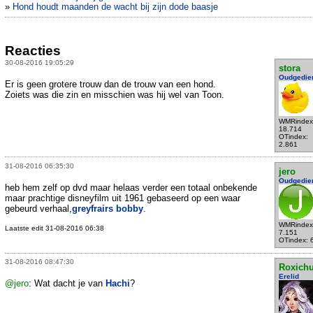
»
Hond houdt maanden de wacht bij zijn dode baasje
Reacties
30-08-2016 19:05:29
stora
Oudgedie
Er is geen grotere trouw dan de trouw van een hond.
Zoiets was die zin en misschien was hij wel van Toon.
WMRindex
18.714
OTindex:
2.861
31-08-2016 06:35:30
jero
Oudgedie
heb hem zelf op dvd maar helaas verder een totaal onbekende
maar prachtige disneyfilm uit 1961 gebaseerd op een waar
gebeurd verhaal,
greyfrairs bobby
.
WMRindex
Laatste edit 31-08-2016 06:38
7.151
OTindex: 
31-08-2016 08:47:30
Roxich
Erelid
@jero
: Wat dacht je van
Hachi
?