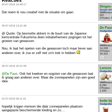
Reacties
30-07-2016 10:49:17
Dinges-
Senior lid
Dat noem ik nou creatief met de situatie om gaan.
WMRindex
567
OTindex: 
30-07-2016 13:41:38
De Pau
Oudgedie
@ Quote: Op besmette akkers in de buurt van de Japanse
kerncentrale Fukushima doen initiatiefnemers pogingen tot het
groeien van gewassen.
WMRindex
Nou, ik laat het opeten van die gewassen toch maar liever aan
14.206
OTindex:
anderen over, ik zou er zelf niet zo'n trek in hebben
20.331
S
30-07-2016 20:21:58
Lennox
Oudgedie
@De Paus
: Ook het kweken en oogsten van die gewassen laat
ik graag aan anderen over. Maar die zonnepanelen zijn een goed
idee.
WMRindex
8.290
OTindex:
1.340
31-07-2016 09:11:41
botte bi
Oudgedie
hopelijk krijgen mensen die dáár zonnepanelen plaatsen
aangepaste beschermende kleding en zo....