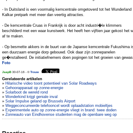
- In Duitsland is een voormalig kerncentrale omgetoverd tot het Wunderland
Kalkar pretpark met meer dan veertig attracties.
- De kerncentrale Cruas in Frankrijk is door acht industri�le klimmers
beschilderd met een waar kunstwerk. Het heeft hen vijftien jaar gekost het 
af te maken.
- Op besmette akkers in de buurt van de Japanse kerncentrale Fukushima i
een duurzaam energie dorp gebouwd. Ook daar zijn zonnepanelen
ge�nstalleerd. De initiatiefnemers doen pogingen tot het groeien van gewa
Foto
JaapB
30-07-16 - ©
Trouw
Gerelateerde artikelen
»
Hilarische video toont potentieel van Solar Roadways
»
Gehoorapparaat op zonne-energie
»
Solarboot de wereld rond
»
Wonderkind krijgt geniale inval
»
Solar Impulse geland op Brussels Airport
»
Weggeconcurreerde telefooncel wordt oplaadstation mobieltjes
»
Experimentele auto op zonne-energie vliegt in brand: twee doden
»
Zonneauto van Eindhovense studenten mag de openbare weg op