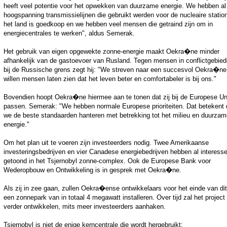
heeft veel potentie voor het opwekken van duurzame energie. We hebben al
hoogspanning transmissielijnen die gebruikt werden voor de nucleaire statio
het land is goedkoop en we hebben veel mensen die getraind zijn om in
energiecentrales te werken", aldus Semerak.
Het gebruik van eigen opgewekte zonne-energie maakt Oekra�ne minder
afhankelijk van de gastoevoer van Rusland. Tegen mensen in conflictgebie
bij de Russische grens zegt hij: "We streven naar een succesvol Oekra�ne
willen mensen laten zien dat het leven beter en comfortabeler is bij ons."
Bovendien hoopt Oekra�ne hiermee aan te tonen dat zij bij de Europese Un
passen. Semerak: "We hebben normale Europese prioriteiten. Dat betekent 
we de beste standaarden hanteren met betrekking tot het milieu en duurzam
energie."
Om het plan uit te voeren zijn investeerders nodig. Twee Amerikaanse
investeringsbedrijven en vier Canadese energiebedrijven hebben al interess
getoond in het Tsjernobyl zonne-complex. Ook de Europese Bank voor
Wederopbouw en Ontwikkeling is in gesprek met Oekra�ne.
Als zij in zee gaan, zullen Oekra�ense ontwikkelaars voor het einde van dit
een zonnepark van in totaal 4 megawatt installeren. Over tijd zal het project
verder ontwikkelen, mits meer investeerders aanhaken.
Tsjernobyl is niet de enige kerncentrale die wordt hergebruikt: