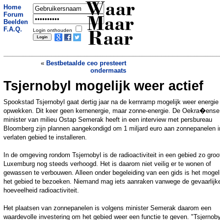
Waar
Home
Forum
Maar
Beelden
F.A.Q.
Login onthouden
Raar
«
Bestbetaalde ceo presteert
ondermaats
Tsjernobyl mogelijk weer actief
Vrouw te dik voor crematie
»
Spookstad Tsjernobyl gaat dertig jaar na de kernramp mogelijk weer energie
opwekken. Dit keer geen kernenergie, maar zonne-energie. De Oekra�ense
minister van milieu Ostap Semerak heeft in een interview met persbureau
Bloomberg zijn plannen aangekondigd om 1 miljard euro aan zonnepanelen i
verlaten gebied te installeren.
In de omgeving rondom Tsjernobyl is de radioactiviteit in een gebied zo groo
Luxemburg nog steeds verhoogd. Het is daarom niet veilig er te wonen of
gewassen te verbouwen. Alleen onder begeleiding van een gids is het mogel
het gebied te bezoeken. Niemand mag iets aanraken vanwege de gevaarlijk
hoeveelheid radioactiviteit.
Het plaatsen van zonnepanelen is volgens minister Semerak daarom een
waardevolle investering om het gebied weer een functie te geven. "Tsjernoby