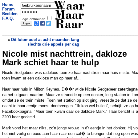
Waar
Home
Forum
Maar
Beelden
F.A.Q.
Login onthouden
Raar
«
Dit fotomodel at acht maanden lang
slechts drie appels per dag
Nicole mist nachttrein, dakloze
Naakte vrouw danst op vrachtwagen en
zorgt voor enorme file
»
Mark schiet haar te hulp
Nicole Sedgebeer was radeloos toen ze haar nachttrein naar huis miste. Ma
toen kwam er een dakloze man op haar af...
Naar haar huis in Milton Keynes​. D��r wilde Nicole Sedgebeer zaterdagna
na het uitgaan, naartoe. Maar ze strandde op een donker, leeg station in Lo
omdat ze de trein miste. Toen het station op slot ging, vreesde ze dat ze de
nacht in haar eentje moest doorbrengen. "Ik kon wel huilen", schrijft ze op h
Facebookpagina. "Maar toen kwam daar de dakloze Mark." Haar bericht is a
2200 keer gedeeld.
Mark vond het maar niks, zo'n jonge vrouw, in d'r eentje in het donker. Hij v
het niet veilig en bood aan haar naar een caf� te brengen dat nog open was