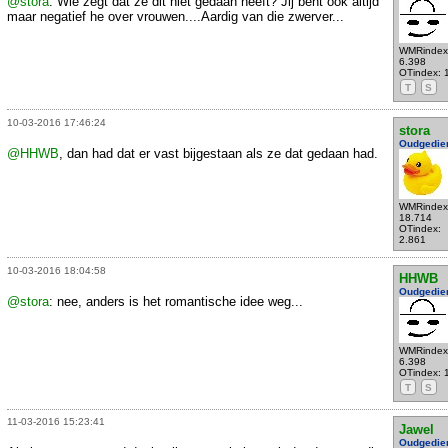
@stora
: Wie zegt dat ze dit niet gedaan heeft? Jij bent ook altijd
maar negatief he over vrouwen....Aardig van die zwerver...
WMRindex
6.398
OTindex: 
T
S
10-03-2016 17:46:24
stora
Oudgedie
@HHWB
, dan had dat er vast bijgestaan als ze dat gedaan had.
WMRindex
18.714
OTindex:
2.861
10-03-2016 18:04:58
HHWB
Oudgedie
@stora
: nee, anders is het romantische idee weg...
WMRindex
6.398
OTindex: 
T
S
11-03-2016 15:23:41
Jawel
Oudgedie