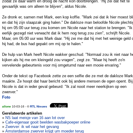
zodat ze daar warm en droog de nacht kon doorbrengen. "Hij zei dat het te
gevaarlijk was om alleen te blijven", aldus Nicole.
Ze dronk er, samen met Mark, een kop koffie. "Mark zei dat ik hier moest bl
en dat hij zijn slaapzak ging halen." De dakloze man beloofde Nicole plechti
hij om 05:00 uur terug zou komen om Nicole naar het station te brengen. "Ik
eerlijk gezegd niet verwacht dat ik hem nog terug zou zien", schrijft Nicole.
Maar, om 05:00 uur was Mark daar. "Hij zei me dat hij met het weinige geld 
hij had, de bus had gepakt om mij op te halen."
De hulp van Mark heeft Nicole wakker geschud. "Normaal zou ik niet naar 
kijken als hij me om kleingeld zou vragen", zegt ze. "Maar hij heeft zo'n
vervelende gebeurtenis voor mij omgeturnd naar een mooie ervaring."
Onder de tekst op Facebook zette ze een selfie die ze met de dakloze Mark
maakte. Ze hoopt dat haar bericht ook bij andere mensen de ogen opent. Bij
Nicole is dat in ieder geval gebeurd: "Ik zal nooit meer neerkijken op een
zwerver."
Foto
allone
10-03-16 - ©
RTL Nieuws
Gerelateerde artikelen
»
NS laat meisje van 16 aan lot over
»
Cafe-eigenaar gooit beelden wasbakpoeper online
»
Zwerver: ik wil naar het gevang
»
Amsterdamse zwerver krijgt urn moeder terug