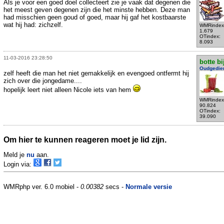
Als je voor een goed doel collecteert zie je vaak dat degenen die
het meest geven degenen zijn die het minste hebben. Deze man
had misschien geen goud of goed, maar hij gaf het kostbaarste
wat hij had: zichzelf.
WMRindex
1.679
OTindex:
8.093
11-03-2016 23:28:50
botte bi
Oudgedie
zelf heeft die man het niet gemakkelijk en evengoed ontfermt hij
zich over die jongedame....
hopelijk leert niet alleen Nicole iets van hem
WMRindex
90.824
OTindex:
39.090
Om hier te kunnen reageren moet je lid zijn.
Meld je
nu
aan.
Login via:
WMRphp ver. 6.0 mobiel -
0.00382
secs -
Normale versie