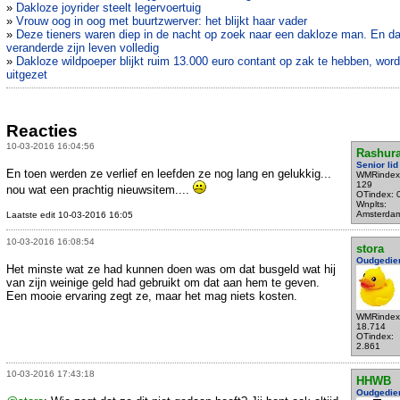
»
Dakloze joyrider steelt legervoertuig
»
Vrouw oog in oog met buurtzwerver: het blijkt haar vader
»
Deze tieners waren diep in de nacht op zoek naar een dakloze man. En da
veranderde zijn leven volledig
»
Dakloze wildpoeper blijkt ruim 13.000 euro contant op zak te hebben, word
uitgezet
Reacties
10-03-2016 16:04:56
Rashur
Senior lid
En toen werden ze verlief en leefden ze nog lang en gelukkig...
WMRindex
129
nou wat een prachtig nieuwsitem....
OTindex: 
Wnplts:
Amsterda
Laatste edit 10-03-2016 16:05
10-03-2016 16:08:54
stora
Oudgedie
Het minste wat ze had kunnen doen was om dat busgeld wat hij
van zijn weinige geld had gebruikt om dat aan hem te geven.
Een mooie ervaring zegt ze, maar het mag niets kosten.
WMRindex
18.714
OTindex:
2.861
10-03-2016 17:43:18
HHWB
Oudgedie