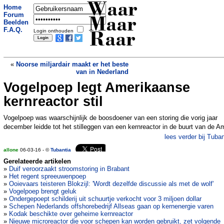
Waar
Home
Forum
Maar
Beelden
F.A.Q.
Login onthouden
Raar
«
Noorse miljardair maakt er het beste
van in Nederland
Vogelpoep legt Amerikaanse
Ophef over eenzame aap op verlaten
dierenpark
»
kernreactor stil
Vogelpoep was waarschijnlijk de boosdoener van een storing die vorig jaar
december leidde tot het stilleggen van een kernreactor in de buurt van de A
lees verder bij Tuban
allone
06-03-16 - ©
Tubantia
Gerelateerde artikelen
»
Duif veroorzaakt stroomstoring in Brabant
»
Het regent spreeuwenpoep
»
Ooievaars teisteren Blokzijl: 'Wordt dezelfde discussie als met de wolf'
»
Vogelpoep brengt geluk
»
Ondergepoept schilderij uit schuurtje verkocht voor 3 miljoen dollar
»
Schepen Nederlands offshorebedrijf Allseas gaan op kernenergie varen
»
Kodak beschikte over geheime kernreactor
»
Nieuwe microreactor die voor schepen kan worden gebruikt, zet volgende