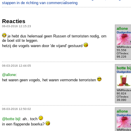
stappen in de richting van commercialisering
Reacties
06-03-2016 12:15:23
allone
Oudgedie
je hebt dus helemaal geen Russen of terroristen nodig, om
de boel stil te leggen.
hetzij die vogels waren door 'de vijand' gestuurd
WMRindex
55.558
OTindex:
99.226
06-03-2016 12:44:05
botte bi
Oudgedie
@allone
:
het waren geen vogels, het waren vermomde terroristen
WMRindex
90.824
OTindex:
39.090
06-03-2016 12:50:02
allone
Oudgedie
@botte bijl
: ah.. toch
in een flappende boerka?
WMRindex