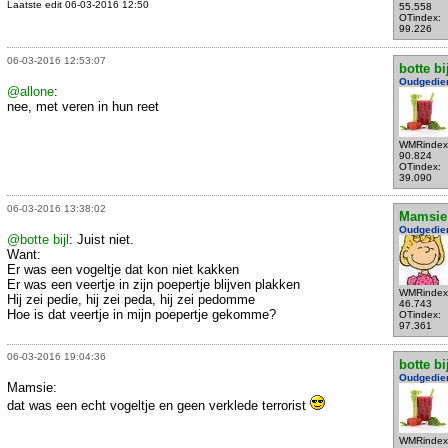
Laatste edit 06-03-2016 12:50
55.558
OTindex:
99.226
06-03-2016 12:53:07
botte bi
Oudgedie
@allone
:
nee, met veren in hun reet
WMRindex
90.824
OTindex:
39.090
06-03-2016 13:38:02
Mamsie
Oudgedie
@botte bijl
: Juist niet.
Want:
Er was een vogeltje dat kon niet kakken
Er was een veertje in zijn poepertje blijven plakken
WMRindex
Hij zei pedie, hij zei peda, hij zei pedomme
46.743
Hoe is dat veertje in mijn poepertje gekomme?
OTindex:
97.361
06-03-2016 19:04:36
botte bi
Oudgedie
Mamsie:
dat was een echt vogeltje en geen verklede terrorist
WMRindex