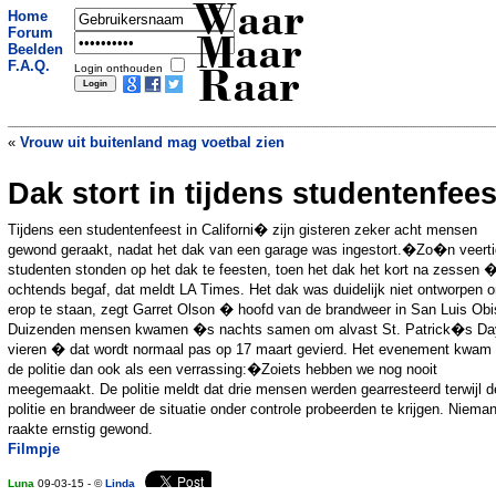
Waar
Home
Forum
Maar
Beelden
F.A.Q.
Login onthouden
Raar
«
Vrouw uit buitenland mag voetbal zien
Dak stort in tijdens studentenfees
Man met autisme krijgt ruim 2 miljoen
euro voor borsten
»
Tijdens een studentenfeest in Californi� zijn gisteren zeker acht mensen
gewond geraakt, nadat het dak van een garage was ingestort.�Zo�n veerti
studenten stonden op het dak te feesten, toen het dak het kort na zessen 
ochtends begaf, dat meldt LA Times. Het dak was duidelijk niet ontworpen 
erop te staan, zegt Garret Olson � hoofd van de brandweer in San Luis Obi
Duizenden mensen kwamen �s nachts samen om alvast St. Patrick�s Da
vieren � dat wordt normaal pas op 17 maart gevierd. Het evenement kwam
de politie dan ook als een verrassing:�Zoiets hebben we nog nooit
meegemaakt. De politie meldt dat drie mensen werden gearresteerd terwijl d
politie en brandweer de situatie onder controle probeerden te krijgen. Niema
raakte ernstig gewond.
Filmpje
Luna
09-03-15 - ©
Linda