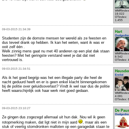
WMRindex
19.022
OTindex:
1.455
09-03-2015 21:34:39
Hart
Oudgedie
Studenten zijn de domste mensen ter wereld als ze feesten en
dus teveel drank op hebben. Ik kan het weten, want ik was er
ooit zelf één .
Welk zinnig mens gaat nu met 40 anderen op een plat dak staan
WMRindex
feesten? Met het geringste verstand weet je dat dat niet
8.542
vertrouwd is.
OTindex: 
09-03-2015 21:34:51
Heusde
Erelid
Als ik het goed begrijp was het een illegale party die heel de
nacht geduurd heeft en er is geen enkel klacht binnengekomen
bij de politie over geluidsoverlast? Vindt ik wel raar dus de politie
heeft waarschijnlijk ook haar werk niet goed gedaan.
WMRindex
4.081
OTindex: 
09-03-2015 23:10:27
De Pau
Oudgedie
Ze gingen dus zogezegd allemaal uit hun dak. Nou wil ik geen
rotopmerking maken, dat ligt niet in mijn aard
, maar als een
stuk of veertig stomdronken malloten op een garagedak staan te