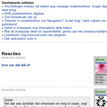
Gerelateerde artikelen
»
Vluchtelingen moeten vijf weken weg vanwege studentenfeest, mogen da
weer terug
»
NSB-studentenfeest afgelast
»
Sint-Pannekoek rukt op
»
'Feesten' in studentenhuis van Navigators? Ja dat mag', 'want vrijheid van
godsdienst'
»
Ophef in Antwerpen over themafeest dode baby's
»
Wat dit bruidspaar deed uit naastenliefde, grenst aan het onwaarschijnlijke
»
Lesbofeest mag transseksueel niet weigeren
»
Dak tankstation stort in
Reacties
09-03-2015 16:24:10
allone
Oudgedie
kom van dat dak af
WMRindex
55.568
OTindex:
99.235
09-03-2015 16:54:59
Emmo
Stamgast
Quote:
Het dak was duidelijk niet ontworpen om erop te staan, zegt