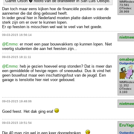
Garret Olson � hoofd van de brandweer in San Luis Obispo.
WMRindex
73.581
Dan toch maar eens kijken hoe de financiële positie is van de
OTindex:
28.969
aannemer die dat ding gebouwd heeft.
In ieder geval hier in Nederland moeten platte daken voldoende
sterk zijn om er over te kunnen lopen.
Er op feesten is misschien wel wat te veel van het goede.
09-03-2015 16:56:14
nietmee
@Emmo
: er moet een paar bouwvakkers op kunnen lopen. Niet
veertig studenten die aan het feesten zijn...
09-03-2015 18:11:11
omabe
Oudgedie
@Emmo
: heb je gezien hoeveel erop stonden? Dat is meer dan
een gemiddelde of hevige regen- of sneeuwbui. Dus ik vind het
geen bouwfout maar een inschattingsfout van de jeugd. Een
garage is tenslotte hier niet voor gebouwd.
WMRindex
11.352
OTindex:
3.193
09-03-2015 19:48:06
nietmee
Goed feest. Het dak ging eraf
09-03-2015 19:51:54
EruYag
Die 40 man zijn wel in een keer doorgebroken...
Oudgedie