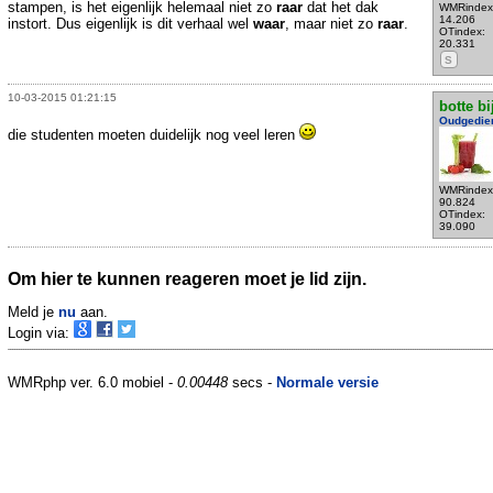
stampen, is het eigenlijk helemaal niet zo
raar
dat het dak
WMRindex
14.206
instort. Dus eigenlijk is dit verhaal wel
waar
, maar niet zo
raar
.
OTindex:
20.331
S
10-03-2015 01:21:15
botte bi
Oudgedie
die studenten moeten duidelijk nog veel leren
WMRindex
90.824
OTindex:
39.090
Om hier te kunnen reageren moet je lid zijn.
Meld je
nu
aan.
Login via:
WMRphp ver. 6.0 mobiel -
0.00448
secs -
Normale versie